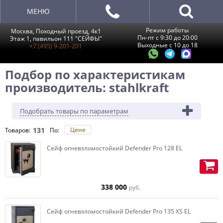
МЕНЮ
Режим работы
Москва, Походный проезд, 4к1
Пн-пт с 9:30 до 20:00
Этаж 1, павильон 111 "СЕЙФЫ"
Выходные с 10 до 18
+7 (495) 9-201-201
Подбор по характеристикам
производитель: stahlkraft
Подобрать товары по параметрам
131
Цене
Товаров:
По
:
Сейф огневзломостойкий Defender Pro 128 EL
338 000
руб.
Сейф огневзломостойкий Defender Pro 135 XS EL