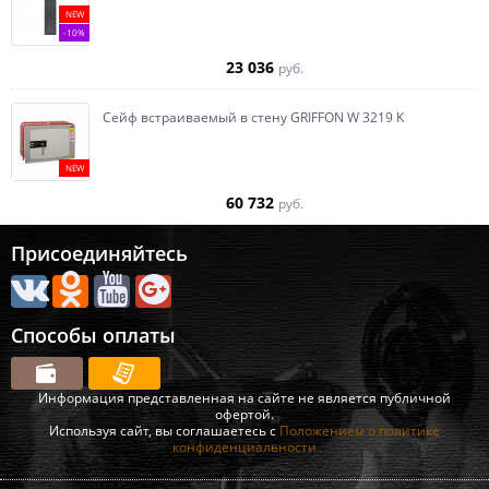
NEW
-10%
23 036
руб.
Сейф встраиваемый в стену GRIFFON W 3219 K
NEW
60 732
руб.
Присоединяйтесь
Способы оплаты
Информация представленная на сайте не является публичной
офертой.
Используя сайт, вы соглашаетесь с
Положением о политике
конфиденциальности