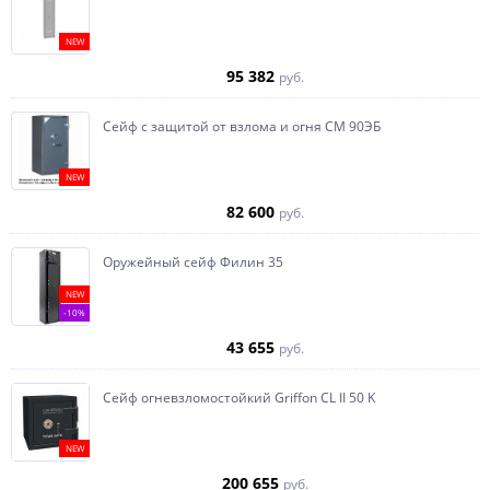
NEW
95 382
руб.
Сейф с защитой от взлома и огня СМ 90ЭБ
NEW
82 600
руб.
Оружейный сейф Филин 35
NEW
-10%
43 655
руб.
Сейф огневзломостойкий Griffon CL II 50 K
NEW
200 655
руб.