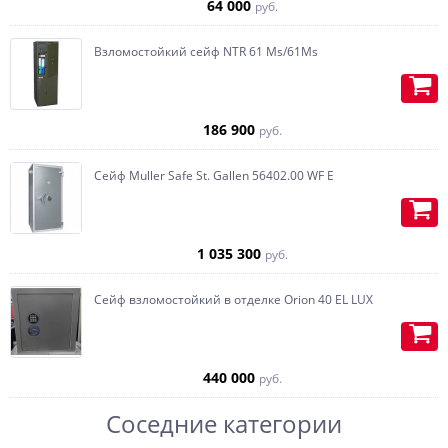
64 000
руб.
Ложементы для оружия, при
необходимости с подставкой под
приклад, изготавливаются из
Взломостойкий сейф NTR 61 Ms/61Ms
дерева.
Встраиваем Swiss кубик-
автоподзавод под часы, с
186 900
руб.
возможностью установки тайника,
по желанию, любая конфигурация.
Сейф Muller Safe St. Gallen 56402.00 WF E
Изготавливаем карманы (под
пистолет или бумаги) на
внутренней части двери.
1 035 300
руб.
Сейф взломостойкий в отделке Orion 40 EL LUX
440 000
руб.
Соседние категории