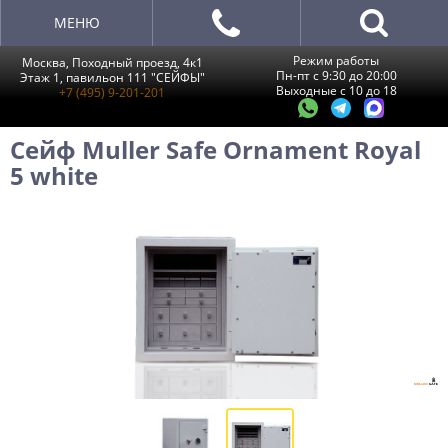
МЕНЮ
Режим работы
Москва, Походный проезд, 4к1
Пн-пт с 9:30 до 20:00
Этаж 1, павильон 111 "СЕЙФЫ"
Выходные с 10 до 18
+7 (495) 9-201-201
Сейф Muller Safe Ornament Royal
5 white