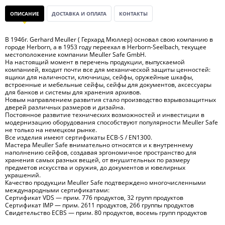
ОПИСАНИЕ
ДОСТАВКА И ОПЛАТА
КОНТАКТЫ
В 1946г. Gerhard Meuller ( Герхард Мюллер) основал свою компанию в
городе Herborn, а в 1953 году переехал в Herborn-Seelbach, текущее
местоположение компании Meuller Safe GmbH.
На настоящий момент в перечень продукции, выпускаемой
компанией, входит почти все для механической защиты ценностей:
ящики для наличности, ключницы, сейфы, оружейные шкафы,
встроенные и мебельные сейфы, сейфы для документов, аксессуары
для банков и системы для хранения архивов.
Новым направлением развития стало производство взрывозащитных
дверей различных размеров и дизайна.
Постоянное развитие технических возможностей и инвестиции в
модернизацию оборудования способствуют популярности Meuller Safe
не только на немецком рынке.
Все изделия имеют сертификаты ECB-S / EN1300.
Мастера Meuller Safe внимательно относятся и к внутреннему
наполнению сейфов, создавая эргономичное пространство для
хранения самых разных вещей, от внушительных по размеру
предметов искусства и оружия, до документов и ювелирных
украшений.
Качество продукции Meuller Safe подтверждено многочисленными
международными сертификатами:
Сертификат VDS — прим. 776 продуктов, 32 групп продуктов
Сертификат IMP — прим. 2611 продуктов, 266 группы продуктов
Свидетельство ECBS — прим. 80 продуктов, восемь групп продуктов