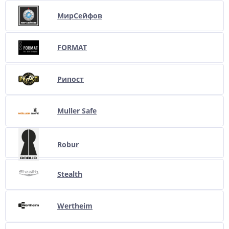
МирСейфов
FORMAT
Рипост
Muller Safe
Robur
Stealth
Wertheim