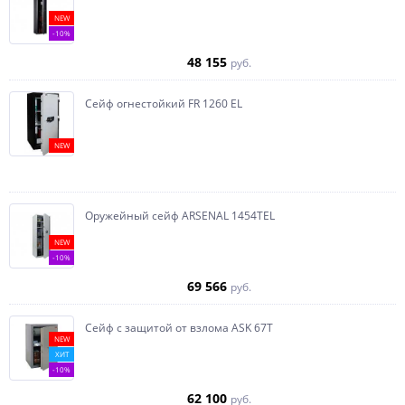
NEW
-10%
48 155
руб.
Сейф огнестойкий FR 1260 EL
NEW
Оружейный сейф ARSENAL 1454ТEL
NEW
-10%
69 566
руб.
Сейф с защитой от взлома ASK 67T
NEW
ХИТ
-10%
62 100
руб.