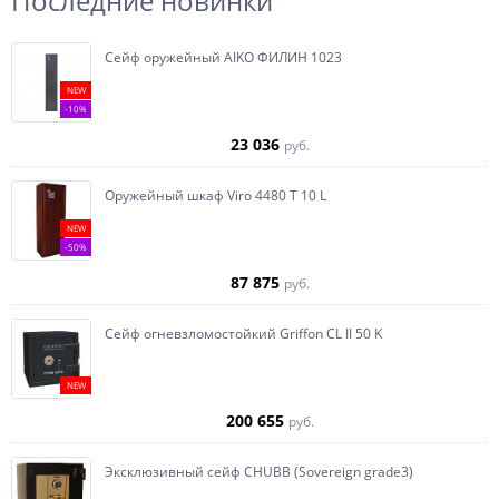
Последние новинки
Сейф оружейный AIKO ФИЛИН 1023
NEW
-10%
23 036
руб.
Оружейный шкаф Viro 4480 T 10 L
NEW
-50%
87 875
руб.
Сейф огневзломостойкий Griffon CL II 50 K
NEW
200 655
руб.
Эксклюзивный сейф CHUBB (Sovereign grade3)