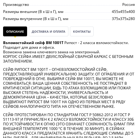
Производство
Россия
Размеры внешние (В х Ш х Г), мм
455х455х400
Размеры внутренние (В х Ш х Г), мм
375х375х280
ОПИСАНИЕ
ДОСТАВКА И ОПЛАТА
КОНТАКТЫ
Взломостойкий сейф BM 1001Т
Рипост - 2 класса взломостойкости.
Подходит для дома и офиса.
Возможна замена ключевого замка на электронный.
КОРПУС СЕЙФА ИМЕЕТ ДВУХСЛОЙНЫЙ СВАРНОЙ КАРКАС С БЕТОННЫМ
ЗАПОЛНЕНИЕМ.
СЕЙФ РИПОСТ ВМ 1001Т – ОГНЕВЗЛОМОСТОЙКИЙ СЕЙФ,
ПРЕДОСТАВЛЯЮЩИЙ УНИВЕРСАЛЬНУЮ ЗАЩИТУ: ОТ ОГРАБЛЕНИЯ И ОТ
ПОВРЕЖДЕНИЙ В ОГНЕ. ВЫБИРАЯ СЕЙФ ВМ 1001Т, ВЫ МОЖЕТЕ НЕ
СОМНЕВАТЬСЯ: ВАША ЦЕННАЯ СОБСТВЕННОСТЬ НЕ ПОСТРАДАЕТ В
КРИТИЧЕСКОЙ СИТУАЦИИ, БУДЬ ТО АТАКА ВЗЛОМЩИКОВ ИЛИ ПОЖАР.
ВЫСОКАЯ СТЕПЕНЬ НАДЁЖНОСТИ, УНИВЕРСАЛЬНОСТЬ И
ДЕМОКРАТИЧНАЯ ЦЕНА – КАЧЕСТВА, КОТОРЫЕ БЕЗУСЛОВНО
ВЫДВИГАЮТ РИПОСТ ВМ 1001Т НА ОДНО ИЗ ПЕРВЫХ МЕСТ В РЯДУ
СЕЙФОВ АНАЛОГИЧНОГО ТИПА НА ОТЕЧЕСТВЕННОМ РЫНКЕ.
СЕЙФ ПРОТЕСТИРОВАН ПО СТАНДАРТАМ ГОСТ Р 50862-2012 И ГОСТ Р
51113-97 И ПРИЧИСЛЕН К 2 КЛАССУ ВЗЛОМОСТОЙКОСТИ И КЛАССУ 30Б
ПО УСТОЙЧИВОСТИ К ОГНЮ (ЭТО ОЗНАЧАЕТ СОХРАННОСТЬ БУМАГ ПРИ
ВНЕШНЕЙ ТЕМПЕРАТУРЕ 1000 ºС В ТЕЧЕНИЕ 30 МИНУТ). В СЕЙФАХ
ДАННОГО КЛАССА ПРЕДЛАГАЕТСЯ ХРАНИТЬ СЛЕДУЮЩИЕ СУММЫ: ДО 5
МЛН. РУБЛЕЙ – ДЛЯ ИНДИВИДУАЛЬНЫХ ВЛАДЕЛЬЦЕВ; ДО 2.5 МЛН.