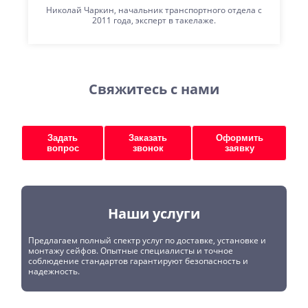
Николай Чаркин, начальник транспортного отдела с
2011 года, эксперт в такелаже.
Свяжитесь с нами
Задать
Заказать
Оформить
вопрос
звонок
заявку
Наши услуги
Предлагаем полный спектр услуг по доставке, установке и
монтажу сейфов. Опытные специалисты и точное
соблюдение стандартов гарантируют безопасность и
надежность.