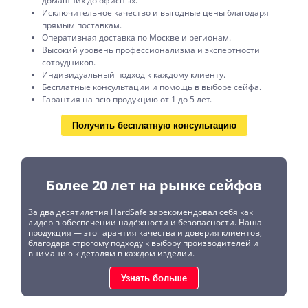
домашних до офисных.
Исключительное качество и выгодные цены благодаря
прямым поставкам.
Оперативная доставка по Москве и регионам.
Высокий уровень профессионализма и экспертности
сотрудников.
Индивидуальный подход к каждому клиенту.
Бесплатные консультации и помощь в выборе сейфа.
Гарантия на всю продукцию от 1 до 5 лет.
Получить бесплатную консультацию
Более 20 лет на рынке сейфов
За два десятилетия HardSafe зарекомендовал себя как
лидер в обеспечении надёжности и безопасности. Наша
продукция — это гарантия качества и доверия клиентов,
благодаря строгому подходу к выбору производителей и
вниманию к деталям в каждом изделии.
Узнать больше