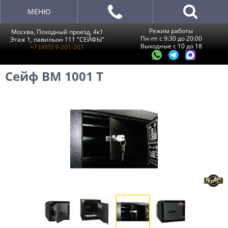
МЕНЮ
Режим работы
Москва, Походный проезд, 4к1
Пн-пт с 9:30 до 20:00
Этаж 1, павильон 111 "СЕЙФЫ"
Выходные с 10 до 18
+7 (495) 9-201-201
Сейф BM 1001 Т