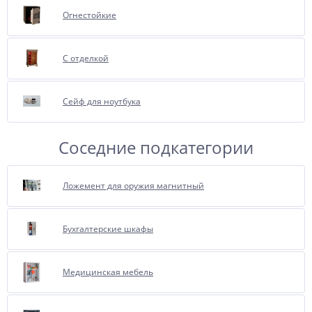
с удовольствием проконсультируют
Огнестойкие
Вас об этой опции.
С отделкой
Сейф для ноутбука
Соседние подкатегории
Ложемент для оружия магнитный
Бухгалтерские шкафы
Медицинская мебель