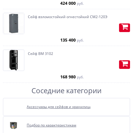
424 000
руб.
Изготавливаем карманы (под
пистолет или бумаги) на
Сейф взломостойкий огнестойкий СМ2-120Э
внутренней части двери.
135 400
руб.
Сейф BM 3102
168 980
руб.
Соседние категории
Аксессуары для сейфов и хранилищ
Отделка бархатом или
флокирование, очень
полюбившиеся, нашими
Подбор по характеристикам
покупателями за многие года,
опция.