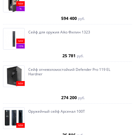
NEW
%
594 400
руб.
Сейф для оружия Aiko Филин 1323
NEW
-10%
25 781
руб.
Сейф огневзломостойкий Defender Pro 119 EL
Hardner
NEW
274 200
руб.
Оружейный сейф Арсенал 100Т
NEW
26 816