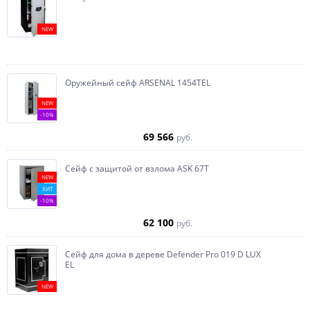
NEW
Оружейный сейф ARSENAL 1454ТEL
NEW
-10%
69 566
руб.
Сейф с защитой от взлома ASK 67T
NEW
ХИТ
-10%
62 100
руб.
Сейф для дома в дереве Defender Pro 019 D LUX
EL
NEW