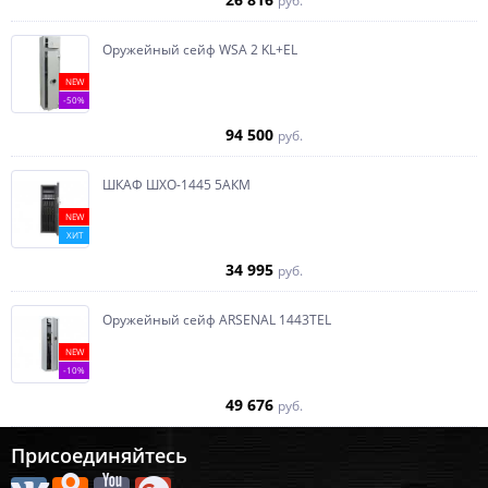
руб.
Оружейный сейф WSA 2 KL+EL
NEW
-50%
94 500
руб.
ШКАФ ШХО-1445 5АКМ
NEW
ХИТ
34 995
руб.
Оружейный сейф ARSENAL 1443ТEL
NEW
-10%
49 676
руб.
Присоединяйтесь