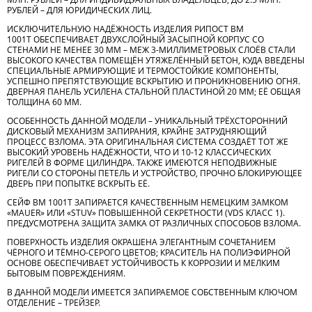
РУБЛЕЙ – ДЛЯ ЮРИДИЧЕСКИХ ЛИЦ.
ИСКЛЮЧИТЕЛЬНУЮ НАДЁЖНОСТЬ ИЗДЕЛИЯ РИПОСТ ВМ
1001Т ОБЕСПЕЧИВАЕТ ДВУХСЛОЙНЫЙ ЗАСЫПНОЙ КОРПУС СО
СТЕНАМИ НЕ МЕНЕЕ 30 ММ – МЕЖ 3-МИЛЛИМЕТРОВЫХ СЛОЁВ СТАЛИ
ВЫСОКОГО КАЧЕСТВА ПОМЕЩЁН УТЯЖЕЛЁННЫЙ БЕТОН, КУДА ВВЕДЕНЫ
СПЕЦИАЛЬНЫЕ АРМИРУЮЩИЕ И ТЕРМОСТОЙКИЕ КОМПОНЕНТЫ,
УСПЕШНО ПРЕПЯТСТВУЮЩИЕ ВСКРЫТИЮ И ПРОНИКНОВЕНИЮ ОГНЯ.
ДВЕРНАЯ ПАНЕЛЬ УСИЛЕНА СТАЛЬНОЙ ПЛАСТИНОЙ 20 ММ; ЕЁ ОБЩАЯ
ТОЛЩИНА 60 ММ.
ОСОБЕННОСТЬ ДАННОЙ МОДЕЛИ – УНИКАЛЬНЫЙ ТРЁХСТОРОННИЙ
ДИСКОВЫЙ МЕХАНИЗМ ЗАПИРАНИЯ, КРАЙНЕ ЗАТРУДНЯЮЩИЙ
ПРОЦЕСС ВЗЛОМА. ЭТА ОРИГИНАЛЬНАЯ СИСТЕМА СОЗДАЁТ ТОТ ЖЕ
ВЫСОКИЙ УРОВЕНЬ НАДЁЖНОСТИ, ЧТО И 10-12 КЛАССИЧЕСКИХ
РИГЕЛЕЙ В ФОРМЕ ЦИЛИНДРА. ТАКЖЕ ИМЕЮТСЯ НЕПОДВИЖНЫЕ
РИГЕЛИ СО СТОРОНЫ ПЕТЕЛЬ И УСТРОЙСТВО, ПРОЧНО БЛОКИРУЮЩЕЕ
ДВЕРЬ ПРИ ПОПЫТКЕ ВСКРЫТЬ ЕЁ.
СЕЙФ ВМ 1001Т ЗАПИРАЕТСЯ КАЧЕСТВЕННЫМ НЕМЕЦКИМ ЗАМКОМ
«MAUER» ИЛИ «STUV» ПОВЫШЕННОЙ СЕКРЕТНОСТИ (VDS КЛАСС 1).
ПРЕДУСМОТРЕНА ЗАЩИТА ЗАМКА ОТ РАЗЛИЧНЫХ СПОСОБОВ ВЗЛОМА.
ПОВЕРХНОСТЬ ИЗДЕЛИЯ ОКРАШЕНА ЭЛЕГАНТНЫМ СОЧЕТАНИЕМ
ЧЁРНОГО И ТЁМНО-СЕРОГО ЦВЕТОВ; КРАСИТЕЛЬ НА ПОЛИЭФИРНОЙ
ОСНОВЕ ОБЕСПЕЧИВАЕТ УСТОЙЧИВОСТЬ К КОРРОЗИИ И МЕЛКИМ
БЫТОВЫМ ПОВРЕЖДЕНИЯМ.
В ДАННОЙ МОДЕЛИ ИМЕЕТСЯ ЗАПИРАЕМОЕ СОБСТВЕННЫМ КЛЮЧОМ
ОТДЕЛЕНИЕ – ТРЕЙЗЕР.