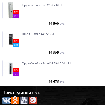
Оружейный сейф WSA 2 KL+EL
NEW
-50%
94 500
руб.
ШКАФ ШХО-1445 5АКМ
NEW
ХИТ
34 995
руб.
Оружейный сейф ARSENAL 1443ТEL
NEW
-10%
49 676
руб.
Присоединяйтесь