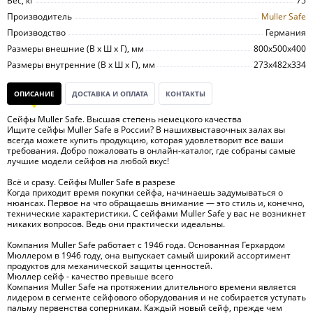
Вес, кг
75
Производитель
Muller Safe
Производство
Германия
Размеры внешние (В х Ш х Г), мм
800х500х400
Размеры внутренние (В х Ш х Г), мм
273х482х334
ОПИСАНИЕ
ДОСТАВКА И ОПЛАТА
КОНТАКТЫ
Сейфы Muller Safe. Высшая степень немецкого качества
Ищите сейфы Muller Safe в России? В нашихвыставочных залах вы
всегда можете купить продукцию, которая удовлетворит все ваши
требования. Добро пожаловать в онлайн-каталог, где собраны самые
лучшие модели сейфов на любой вкус!
Всё и сразу. Сейфы Muller Safe в разрезе
Когда приходит время покупки сейфа, начинаешь задумываться о
нюансах. Первое на что обращаешь внимание — это стиль и, конечно,
технические характеристики. С сейфами Muller Safe у вас не возникнет
никаких вопросов. Ведь они практически идеальны.
Компания Muller Safe работает с 1946 года. Основанная Герхардом
Мюллером в 1946 году, она выпускает самый широкий ассортимент
продуктов для механической защиты ценностей.
Мюллер сейф - качество превыше всего
Компания Muller Safe на протяжении длительного времени является
лидером в сегменте сейфового оборудования и не собирается уступать
пальму первенства соперникам. Каждый новый сейф, прежде чем