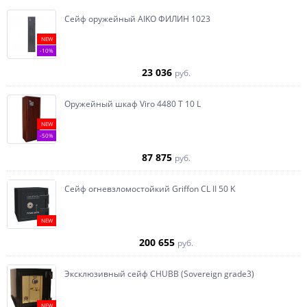
Сейф оружейный AIKO ФИЛИН 1023
NEW
-10%
23 036
руб.
Оружейный шкаф Viro 4480 T 10 L
NEW
-50%
87 875
руб.
Сейф огневзломостойкий Griffon CL II 50 K
NEW
200 655
руб.
Эксклюзивный сейф CHUBB (Sovereign grade3)
NEW