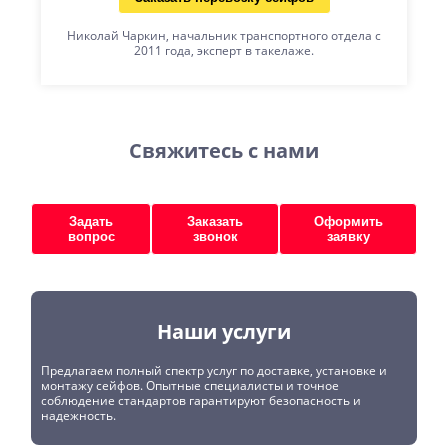
Николай Чаркин, начальник транспортного отдела с
2011 года, эксперт в такелаже.
Свяжитесь с нами
Задать
Заказать
Оформить
вопрос
звонок
заявку
Наши услуги
Предлагаем полный спектр услуг по доставке, установке и
монтажу сейфов. Опытные специалисты и точное
соблюдение стандартов гарантируют безопасность и
надежность.