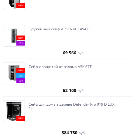
NEW
Оружейный сейф ARSENAL 1454ТEL
NEW
-10%
69 566
руб.
Сейф с защитой от взлома ASK 67T
NEW
ХИТ
-10%
62 100
руб.
Сейф для дома в дереве Defender Pro 019 D LUX
EL
NEW
384 750
руб.