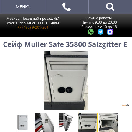
МЕНЮ
Режим работы
Москва, Походный проезд, 4к1
Пн-пт с 9:30 до 20:00
Этаж 1, павильон 111 "СЕЙФЫ"
Выходные с 10 до 18
+7 (495) 9-201-201
Сейф Muller Safe 35800 Salzgitter E