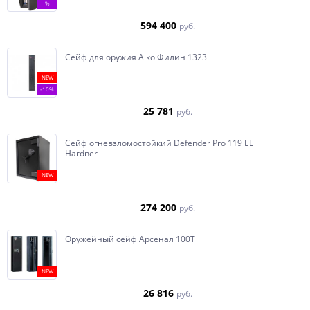
%
594 400
руб.
Сейф для оружия Aiko Филин 1323
NEW
-10%
25 781
руб.
Сейф огневзломостойкий Defender Pro 119 EL
Hardner
NEW
274 200
руб.
Оружейный сейф Арсенал 100Т
NEW
26 816
руб.