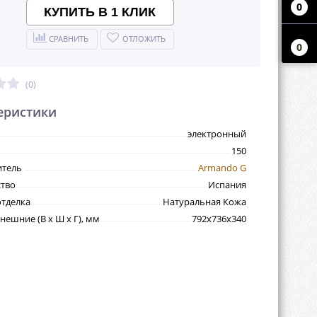
0
КУПИТЬ В 1 КЛИК
СРАВНИТЬ
ОТЛОЖИТЬ
0
(0)
еристики
электронный
150
итель
Armando G
тво
Испания
тделка
Натуральная Кожа
нешние (В х Ш х Г), мм
792х736х340