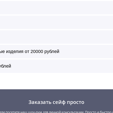
ые изделия от 20000 рублей
т с внешней и/или внутренней стороны по цвету образца ил
ублей
ивание в лак, глубокий лак, металлик, матовый, без глянц
глянца, матовое.
Заказать сейф просто
ткань, кожу, RAL, алькантру, замшу, дерево.
ли посетите наш шоу-рум для личной консультации. Просто и быстро 