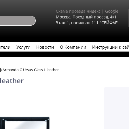
Схема проезда
Яндекс
|
Google
Москва, Походный проезд, 4к1
Этаж 1, павильон 111 "СЕЙФЫ"
ители
Услуги
Новости
О Компании
Инструкции к се
 Armando G Ursus-Glass L leather
leather