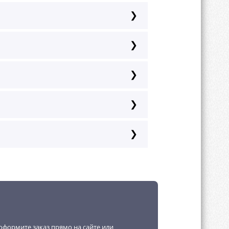
и по RAL-каталогу.
а, хром, золото, перламутр,
оформите заказ прямо на сайте или