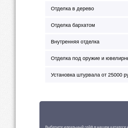
Отделка в дерево
Отделка бархатом
Внутренняя отделка
Отделка под оружие и ювелирн
Сейф окрашивается в любой цве
Установка штурвала от 25000 р
Можно произвести внешнее окраш
молотковая эмаль.
Внутреннее покрытие будет без 
Внутренняя отделка возможна в 
Выберите идеальный сейф в нашем каталоге и