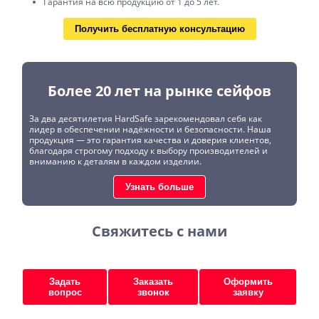
Гарантия на всю продукцию от 1 до 5 лет.
Получить бесплатную консультацию
Более 20 лет на рынке сейфов
За два десятилетия HardSafe зарекомендовал себя как
лидер в обеспечении надёжности и безопасности. Наша
продукция — это гарантия качества и доверия клиентов,
благодаря строгому подходу к выбору производителей и
вниманию к деталям в каждом изделии.
Узнать больше
Свяжитесь с нами
Задать
Заказать
Оформить
вопрос
звонок
заявку