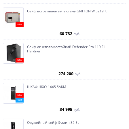
Сейф встраиваемый в стену GRIFFON W 3219 K
NEW
60 732
руб.
Сейф огневзломостойкий Defender Pro 119 EL
Hardner
NEW
274 200
руб.
ШКАФ ШХО-1445 5АКМ
NEW
ХИТ
34 995
руб.
Оружейный сейф Филин 35 EL