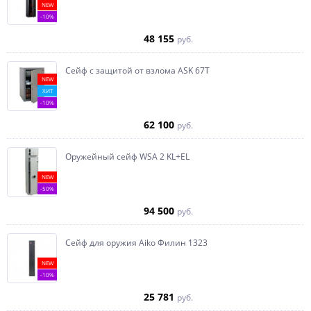
NEW
-10%
48 155
руб.
Сейф с защитой от взлома ASK 67T
NEW
ХИТ
-10%
62 100
руб.
Оружейный сейф WSA 2 KL+EL
NEW
-50%
94 500
руб.
Сейф для оружия Aiko Филин 1323
NEW
-10%
25 781
руб.