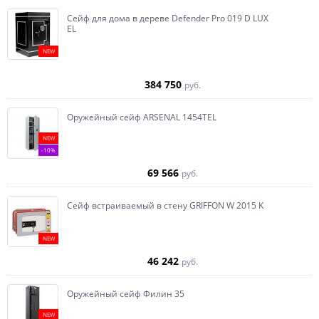
Сейф для дома в дереве Defender Pro 019 D LUX
EL
NEW
384 750
руб.
Оружейный сейф ARSENAL 1454ТEL
NEW
-10%
69 566
руб.
Сейф встраиваемый в стену GRIFFON W 2015 K
NEW
46 242
руб.
Оружейный сейф Филин 35
NEW