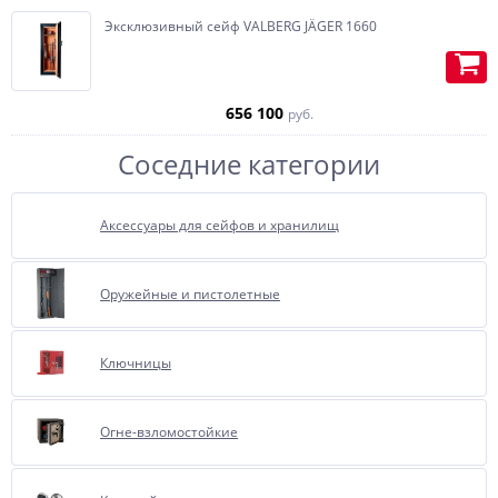
Эксклюзивный сейф VALBERG JÄGER 1660
656 100
руб.
Соседние категории
Аксессуары для сейфов и хранилищ
Отделка бархатом или
флокирование, очень
Оружейные и пистолетные
полюбившиеся, нашими
покупателями за многие года,
опция.
Ключницы
Представляет собой внутреннюю
отделку сейфа бархатом.
Огне-взломостойкие
При соприкосновении бархат
имеет приятные тактильные
ощущения, сохраняет от