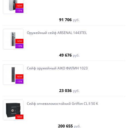
NEW
-10%
91 706
руб.
Оружейный сейф ARSENAL 1443ТEL
NEW
-10%
49 676
руб.
Сейф оружейный AIKO ФИЛИН 1023
NEW
-10%
23 036
руб.
Сейф огневзломостойкий Griffon CL II 50 K
NEW
200 655
руб.