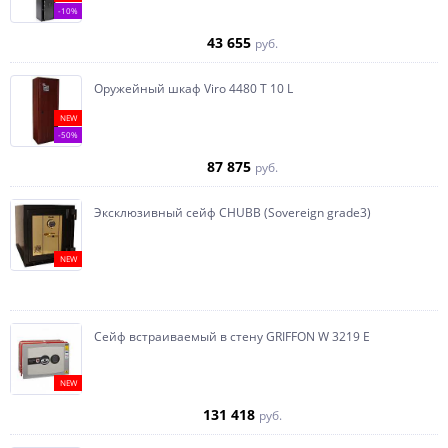
-10%
43 655
руб.
Оружейный шкаф Viro 4480 T 10 L
NEW
-50%
87 875
руб.
Эксклюзивный сейф CHUBB (Sovereign grade3)
NEW
Сейф встраиваемый в стену GRIFFON W 3219 E
NEW
131 418
руб.