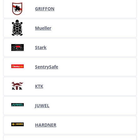
GRIFFON
Mueller
Stark
SentrySafe
КТК
JUWEL
HARDNER