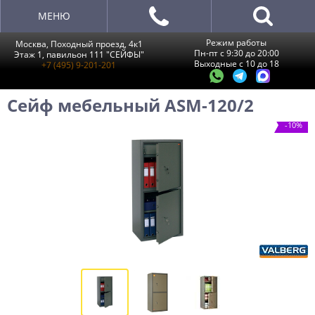
МЕНЮ
Режим работы
Москва, Походный проезд, 4к1
Пн-пт с 9:30 до 20:00
Этаж 1, павильон 111 "СЕЙФЫ"
Выходные с 10 до 18
+7 (495) 9-201-201
Сейф мебельный ASM-120/2
-10%