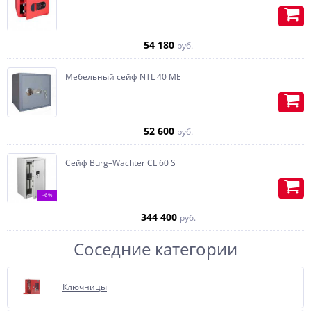
дерева.
Встраиваем Swiss кубик-
54 180
руб.
автоподзавод под часы, с
возможностью установки тайника,
по желанию, любая конфигурация.
Мебельный сейф NTL 40 ME
Изготавливаем карманы (под
пистолет или бумаги) на
внутренней части двери.
52 600
руб.
Сейф Burg–Wachter CL 60 S
-6%
344 400
руб.
Соседние категории
Ключницы