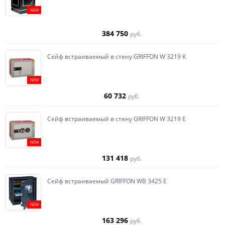
NEW
384 750
руб.
Сейф встраиваемый в стену GRIFFON W 3219 K
NEW
60 732
руб.
Сейф встраиваемый в стену GRIFFON W 3219 E
NEW
131 418
руб.
Сейф встраиваемый GRIFFON WB 3425 E
NEW
163 296
руб.