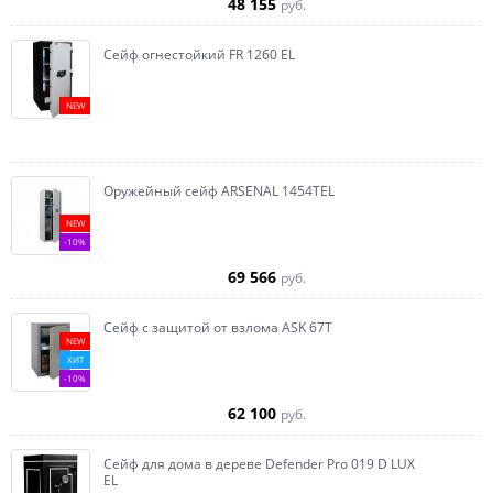
48 155
руб.
Сейф огнестойкий FR 1260 EL
NEW
Оружейный сейф ARSENAL 1454ТEL
NEW
-10%
69 566
руб.
Сейф с защитой от взлома ASK 67T
NEW
ХИТ
-10%
62 100
руб.
Сейф для дома в дереве Defender Pro 019 D LUX
EL