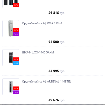
NEW
26 816
руб.
Оружейный сейф WSA 2 KL+EL
NEW
-50%
94 500
руб.
ШКАФ ШХО-1445 5АКМ
NEW
ХИТ
34 995
руб.
Оружейный сейф ARSENAL 1443ТEL
NEW
-10%
49 676
руб.