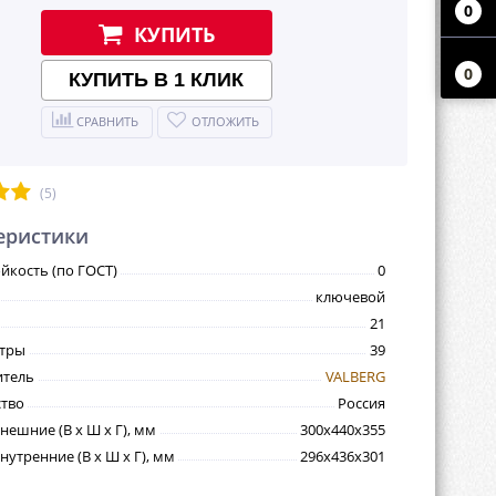
0
КУПИТЬ
0
КУПИТЬ В 1 КЛИК
СРАВНИТЬ
ОТЛОЖИТЬ
(5)
еристики
йкость (по ГОСТ)
0
ключевой
21
итры
39
итель
VALBERG
тво
Россия
нешние (В х Ш х Г), мм
300х440х355
утренние (В х Ш х Г), мм
296х436х301