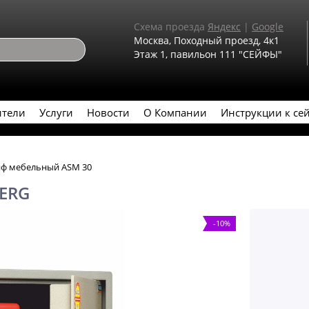
Схема проезда
Яндекс
|
Google
Москва, Походный проезд, 4к1
Этаж 1, павильон 111 "СЕЙФЫ"
ители
Услуги
Новости
О Компании
Инструкции к се
ф мебельный ASM 30
BERG
-10%