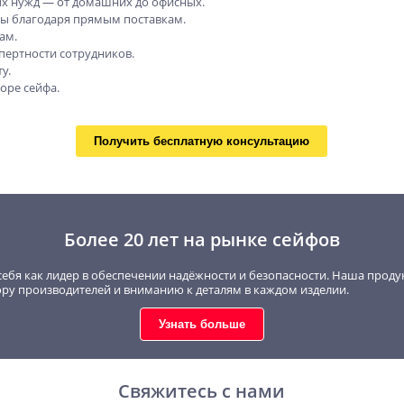
х нужд — от домашних до офисных.
ны благодаря прямым поставкам.
ам.
пертности сотрудников.
у.
оре сейфа.
Получить бесплатную консультацию
Более 20 лет на рынке сейфов
себя как лидер в обеспечении надёжности и безопасности. Наша проду
ору производителей и вниманию к деталям в каждом изделии.
Узнать больше
Свяжитесь с нами