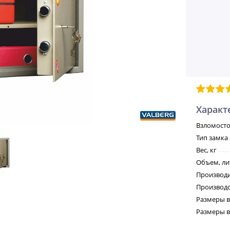
Характ
Взломосто
Тип замка
Вес, кг
Объем, л
Производ
Производс
Размеры в
Размеры вн