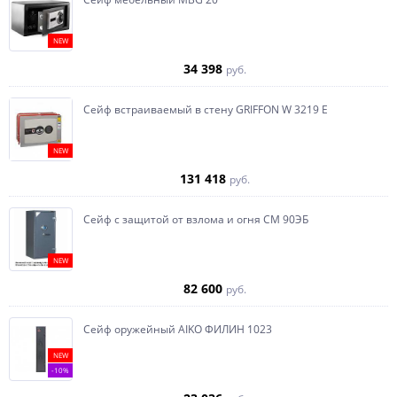
NEW
34 398
руб.
Сейф встраиваемый в стену GRIFFON W 3219 E
NEW
131 418
руб.
Сейф с защитой от взлома и огня СМ 90ЭБ
NEW
82 600
руб.
Сейф оружейный AIKO ФИЛИН 1023
NEW
-10%