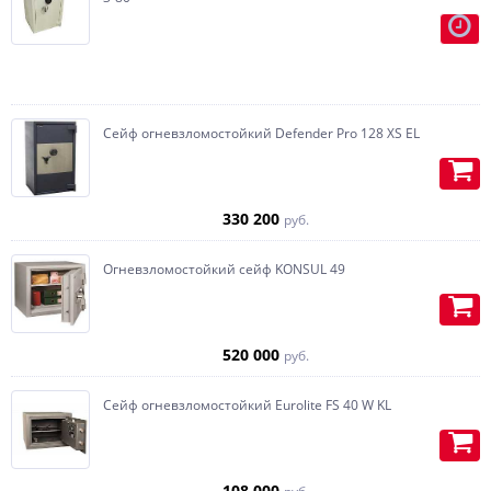
максимуму воплотим их в
реальность.
Ложементы для оружия, при
необходимости с подставкой под
приклад, изготавливаются из
дерева.
Сейф огневзломостойкий Defender Pro 128 XS EL
Встраиваем Swiss кубик-
автоподзавод под часы, с
возможностью установки тайника,
330 200
руб.
по желанию, любая конфигурация.
Огневзломостойкий сейф KONSUL 49
Изготавливаем карманы (под
пистолет или бумаги) на
внутренней части двери.
520 000
руб.
Сейф огневзломостойкий Eurolite FS 40 W KL
108 000