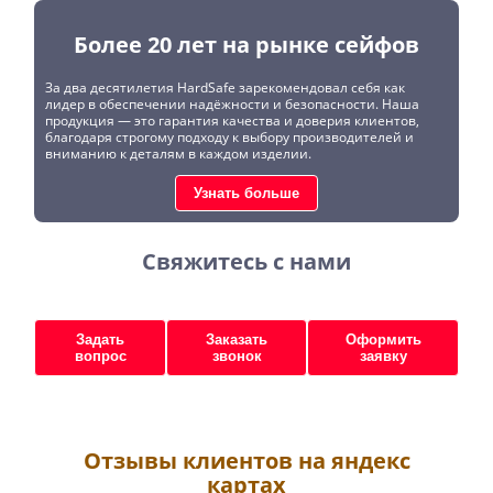
Более 20 лет на рынке сейфов
За два десятилетия HardSafe зарекомендовал себя как
лидер в обеспечении надёжности и безопасности. Наша
продукция — это гарантия качества и доверия клиентов,
благодаря строгому подходу к выбору производителей и
вниманию к деталям в каждом изделии.
Узнать больше
Свяжитесь с нами
Задать
Заказать
Оформить
вопрос
звонок
заявку
Отзывы клиентов на яндекс
картах