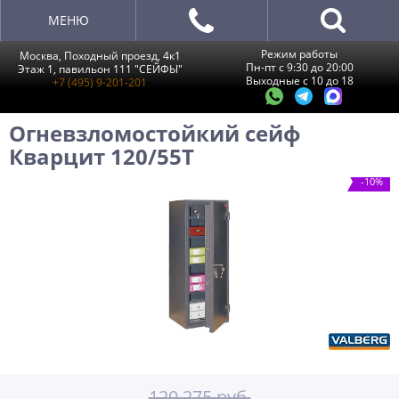
МЕНЮ
Режим работы
Москва, Походный проезд, 4к1
Пн-пт с 9:30 до 20:00
Этаж 1, павильон 111 "СЕЙФЫ"
Выходные с 10 до 18
+7 (495) 9-201-201
Огневзломостойкий сейф
Кварцит 120/55T
-10%
120 275 руб.