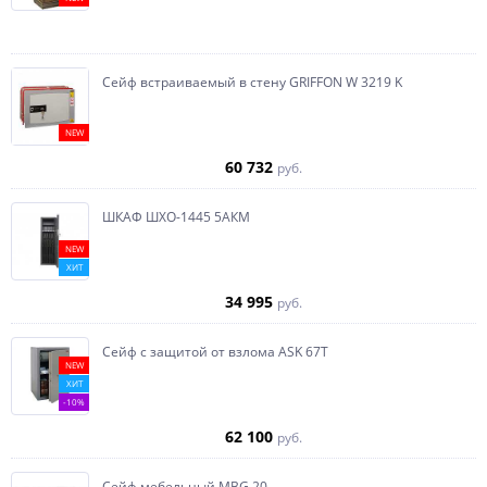
Сейф встраиваемый в стену GRIFFON W 3219 K
NEW
60 732
руб.
ШКАФ ШХО-1445 5АКМ
NEW
ХИТ
34 995
руб.
Сейф с защитой от взлома ASK 67T
NEW
ХИТ
-10%
62 100
руб.
Сейф мебельный MBG 20