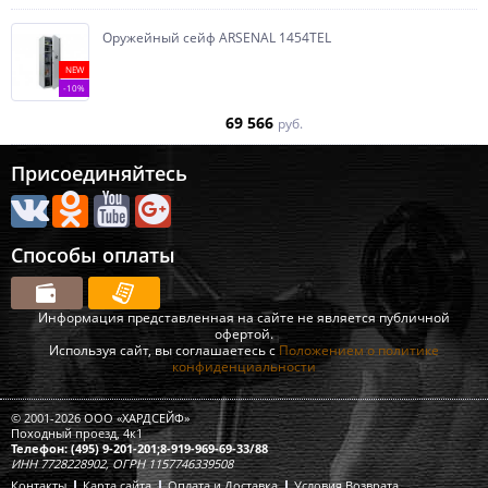
Оружейный сейф ARSENAL 1454ТEL
NEW
-10%
69 566
руб.
Присоединяйтесь
Способы оплаты
Информация представленная на сайте не является публичной
офертой.
Используя сайт, вы соглашаетесь с
Положением о политике
конфиденциальности
© 2001-2026 ООО «ХАРДСЕЙФ»
Походный проезд, 4к1
Телефон: (495) 9-201-201;8-919-969-69-33/88
ИНН 7728228902, ОГРН 1157746339508
Контакты
Карта сайта
Оплата и Доставка
Условия Возврата