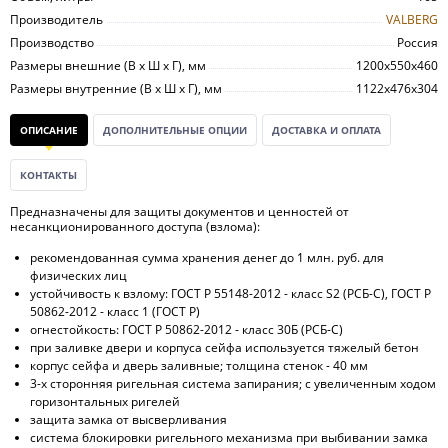
Производитель
VALBERG
Производство
Россия
Размеры внешние (В х Ш х Г), мм
1200х550х460
Размеры внутренние (В х Ш х Г), мм
1122х476х304
ОПИСАНИЕ
ДОПОЛНИТЕЛЬНЫЕ ОПЦИИ
ДОСТАВКА И ОПЛАТА
КОНТАКТЫ
Предназначены для защиты документов и ценностей от
несанкционированного доступа (взлома):
рекомендованная сумма хранения денег до 1 млн. руб. для
физических лиц
устойчивость к взлому: ГОСТ Р 55148-2012 - класс S2 (РСБ-С), ГОСТ Р
50862-2012 - класс 1 (ГОСТ Р)
огнестойкость: ГОСТ Р 50862-2012 - класс 30Б (РСБ-С)
при заливке двери и корпуса сейфа используется тяжелый бетон
корпус сейфа и дверь заливные; толщина стенок - 40 мм
3-х сторонняя ригельная система запирания; с увеличенным ходом
горизонтальных ригелей
защита замка от высверливания
система блокировки ригельного механизма при выбивании замка