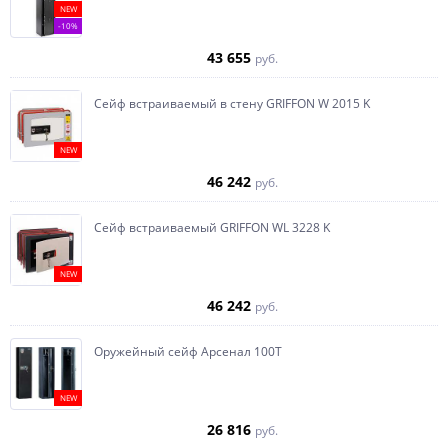
NEW
-10%
43 655
руб.
Сейф встраиваемый в стену GRIFFON W 2015 K
NEW
46 242
руб.
Сейф встраиваемый GRIFFON WL 3228 K
NEW
46 242
руб.
Оружейный сейф Арсенал 100Т
NEW
26 816
руб.