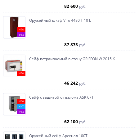
82 600
руб.
Оружейный шкаф Viro 4480 T 10 L
NEW
-50%
87 875
руб.
Сейф встраиваемый в стену GRIFFON W 2015 K
NEW
46 242
руб.
Сейф с защитой от взлома ASK 67T
NEW
ХИТ
-10%
62 100
руб.
Оружейный сейф Арсенал 100Т