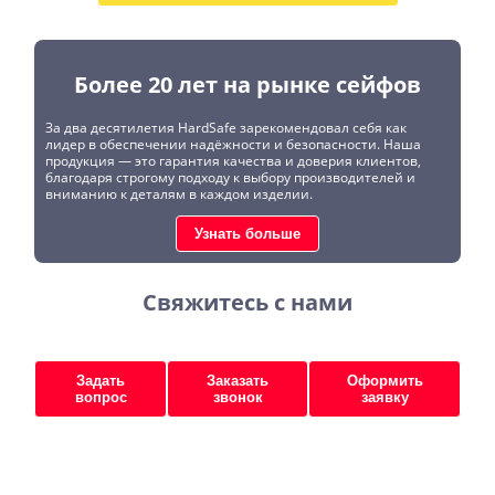
Более 20 лет на рынке сейфов
За два десятилетия HardSafe зарекомендовал себя как
лидер в обеспечении надёжности и безопасности. Наша
продукция — это гарантия качества и доверия клиентов,
благодаря строгому подходу к выбору производителей и
вниманию к деталям в каждом изделии.
Узнать больше
Свяжитесь с нами
Задать
Заказать
Оформить
вопрос
звонок
заявку