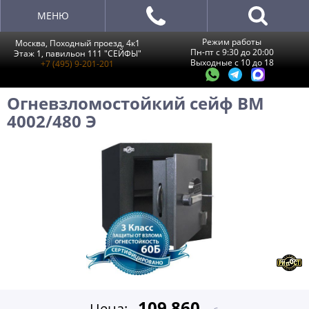
МЕНЮ
Режим работы
Москва, Походный проезд, 4к1
Пн-пт с 9:30 до 20:00
Этаж 1, павильон 111 "СЕЙФЫ"
Выходные с 10 до 18
+7 (495) 9-201-201
Огневзломостойкий сейф BM
4002/480 Э
109 860
Цена: