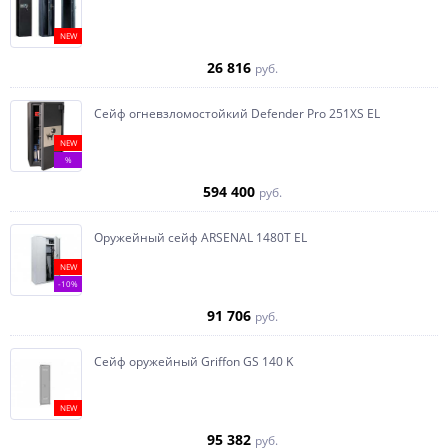
NEW
26 816
руб.
Сейф огневзломостойкий Defender Pro 251XS EL
NEW
%
594 400
руб.
Оружейный сейф ARSENAL 1480Т EL
NEW
-10%
91 706
руб.
Сейф оружейный Griffon GS 140 K
NEW
95 382
руб.