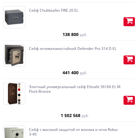
заказчика.
Учтем любые пожелания и по
Сейф Chubbsafes FIRE 20 EL
максимуму воплотим их в
реальность.
Ложементы для оружия, при
138 800
руб.
необходимости с подставкой под
приклад, изготавливаются из
дерева.
Сейф огневзломостойкий Defender Pro 314 D EL
Встраиваем Swiss кубик-
автоподзавод под часы, с
возможностью установки тайника,
441 400
руб.
по желанию, любая конфигурация.
Элитный универсальный сейф Elitsafe 56166 EL M
Изготавливаем карманы (под
Flock Bronze
пистолет или бумаги) на
внутренней части двери.
1 502 568
руб.
Сейф с высокой защитой от взлома и огня Robur
3-40