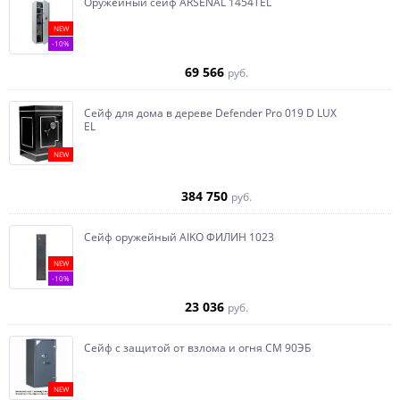
Оружейный сейф ARSENAL 1454ТEL
NEW
-10%
69 566
руб.
Сейф для дома в дереве Defender Pro 019 D LUX
EL
NEW
384 750
руб.
Сейф оружейный AIKO ФИЛИН 1023
NEW
-10%
23 036
руб.
Сейф с защитой от взлома и огня СМ 90ЭБ
NEW