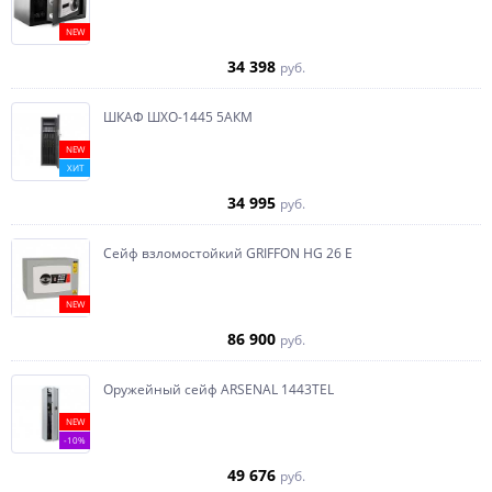
NEW
34 398
руб.
ШКАФ ШХО-1445 5АКМ
NEW
ХИТ
34 995
руб.
Сейф взломостойкий GRIFFON HG 26 E
NEW
86 900
руб.
Оружейный сейф ARSENAL 1443ТEL
NEW
-10%
49 676
руб.