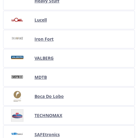
Heavy Stuff
Lucell
Iron Fort
VALBERG
MDTB
Boca Do Lobo
TECHNOMAX
SAFEtronics