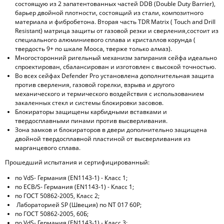
состоящую из 2 запатентованных частей DDB (Double Duty Barrier),
барьер двойной плотности, состоящий из стали, композитного
материала и фибробетона. Вторая часть TDR Matrix ( Touch and Drill
Resistant) матрица защиты от газовой резки и сверления,состоит из
специального алюминиевого сплава и кристаллов корунда (
твердость 9+ по шкале Мооса, тверже только алмаз).
Многосторонний ригельный механизм запирания сейфа идеально
спроектирован, сбалансирован и изготовлен с высокой точностью.
Во всех сейфах Defender Pro установлена дополнительная защита
против сверления, газовой горелки, взрыва и другого
механического и термического воздействия с использованием
закаленных стекл и системы блокировки засовов.
Блокираторы защищены карбидными вставками и
твердосплавными пинами против высверливания.
Зона замков и блокираторов в двери дополнительно защищена
двойной твердосплавной пластиной от высверливания из
марганцевого сплава.
Прошедший испытания и сертифицированный:
по VdS- Германия (EN1143-1) - Класс 1;
по ECB/S- Германия (EN1143-1) - Класс 1;
по ГОСТ 50862-2005, Класс 2;
Лабораторией SP (Швеция) по NT 017 60P;
по ГОСТ 50862-2005, 60Б;
по VdS- Германия (EN1143-1) - Класс 3;