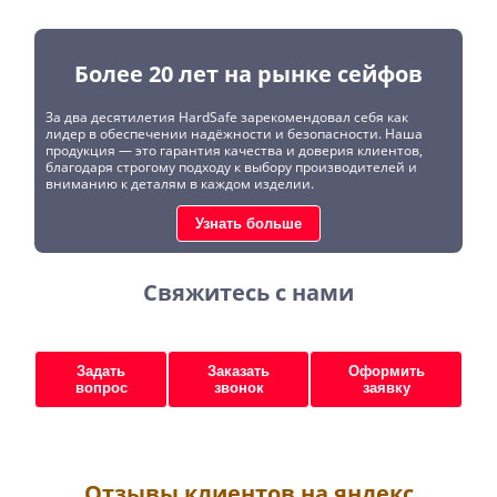
Более 20 лет на рынке сейфов
За два десятилетия HardSafe зарекомендовал себя как
лидер в обеспечении надёжности и безопасности. Наша
продукция — это гарантия качества и доверия клиентов,
благодаря строгому подходу к выбору производителей и
вниманию к деталям в каждом изделии.
Узнать больше
Свяжитесь с нами
Задать
Заказать
Оформить
вопрос
звонок
заявку
Отзывы клиентов на яндекс