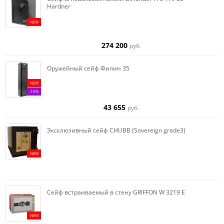
Hardner
NEW
274 200
руб.
Оружейный сейф Филин 35
NEW
-10%
43 655
руб.
Эксклюзивный сейф CHUBB (Sovereign grade3)
NEW
Сейф встраиваемый в стену GRIFFON W 3219 E
NEW