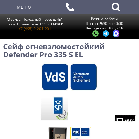
МЕНЮ
Режим работы
Москва, Походный проезд, 4к1
Пн-пт с 9:30 до 20:00
Этаж 1, павильон 111 "СЕЙФЫ"
Выходные с 10 до 18
+7 (495) 9-201-201
Сейф огневзломостойкий
Defender Pro 335 S EL