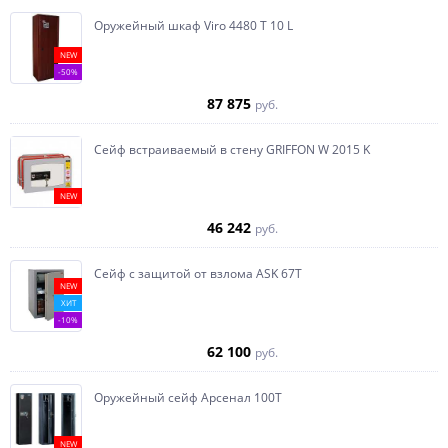
Оружейный шкаф Viro 4480 T 10 L
NEW
-50%
87 875
руб.
Сейф встраиваемый в стену GRIFFON W 2015 K
NEW
46 242
руб.
Сейф с защитой от взлома ASK 67T
NEW
ХИТ
-10%
62 100
руб.
Оружейный сейф Арсенал 100Т
NEW