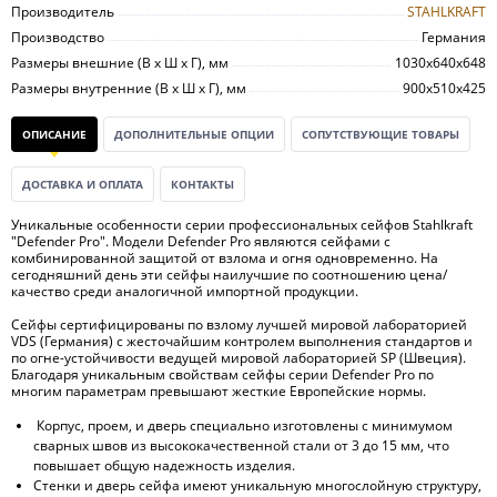
Производитель
STAHLKRAFT
Производство
Германия
Размеры внешние (В х Ш х Г), мм
1030х640х648
Размеры внутренние (В х Ш х Г), мм
900х510х425
ОПИСАНИЕ
ДОПОЛНИТЕЛЬНЫЕ ОПЦИИ
СОПУТСТВУЮЩИЕ ТОВАРЫ
ДОСТАВКА И ОПЛАТА
КОНТАКТЫ
Уникальные особенности серии профессиональных сейфов Stahlkraft
"Defender Pro". Модели Defender Pro являются сейфами с
комбинированной защитой от взлома и огня одновременно. На
сегодняшний день эти сейфы наилучшие по соотношению цена/
качество среди аналогичной импортной продукции.
Сейфы сертифицированы по взлому лучшей мировой лабораторией
VDS (Германия) с жесточайшим контролем выполнения стандартов и
по огне-устойчивости ведущей мировой лабораторией SP (Швеция).
Благодаря уникальным свойствам сейфы серии Defender Pro по
многим параметрам превышают жесткие Европейские нормы.
Корпус, проем, и дверь специально изготовлены с минимумом
сварных швов из высококачественной стали от 3 до 15 мм, что
повышает общую надежность изделия.
Стенки и дверь сейфа имеют уникальную многослойную структуру,