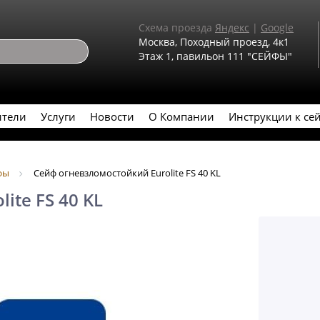
Схема проезда
Яндекс
|
Google
Москва, Походный проезд, 4к1
Этаж 1, павильон 111 "СЕЙФЫ"
ители
Услуги
Новости
О Компании
Инструкции к се
фы
Сейф огневзломостойкий Eurolite FS 40 KL
ite FS 40 KL