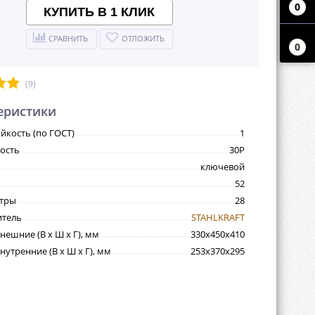
0
КУПИТЬ В 1 КЛИК
СРАВНИТЬ
ОТЛОЖИТЬ
0
(9)
еристики
йкость (по ГОСТ)
1
ость
30P
ключевой
52
итры
28
итель
STAHLKRAFT
нешние (В х Ш х Г), мм
330х450х410
утренние (В х Ш х Г), мм
253х370х295