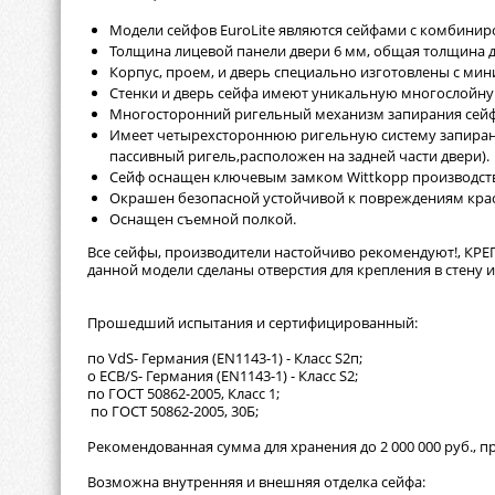
Модели сейфов EuroLite являются сейфами с комбинир
Толщина лицевой панели двери 6 мм, общая толщина д
Корпус, проем, и дверь специально изготовлены с ми
Стенки и дверь сейфа имеют уникальную многослойную
Многосторонний ригельный механизм запирания сейфа
Имеет четырехстороннюю ригельную систему запиран
пассивный ригель,расположен на задней части двери).
Сейф оснащен ключевым замком Wittkopp производства
Окрашен безопасной устойчивой к повреждениям кра
Оснащен съемной полкой.
Все сейфы, производители настойчиво рекомендуют!, КРЕ
данной модели сделаны отверстия для крепления в стену и
Прошедший испытания и сертифицированный:
по VdS- Германия (EN1143-1) - Класс S2п;
о ECB/S- Германия (EN1143-1) - Класс S2;
по ГОСТ 50862-2005, Класс 1;
по ГОСТ 50862-2005, 30Б;
Рекомендованная сумма для хранения до 2 000 000 руб., п
Возможна внутренняя и внешняя отделка сейфа: