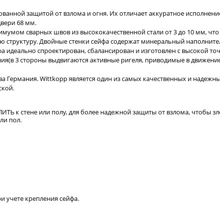
ованной защитой от взлома и огня. Их отличает аккуратное исполнени
вери 68 мм.
нимумом сварных швов из высококачественной стали от 3 до 10 мм, ч
 структуру. Двойные стенки сейфа содержат минеральный наполнител
 идеально спроектирован, сбалансирован и изготовлен с высокой то
ия(в 3 стороны выдвигаются активные ригеля, приводимые в движен
 Германия. Wittkopp является один из самых качественных и надежны
ской.
ПИТЬ к стене или полу, для более надежной защиты от взлома, чтобы 
ли пол.
ри учете крепления сейфа.