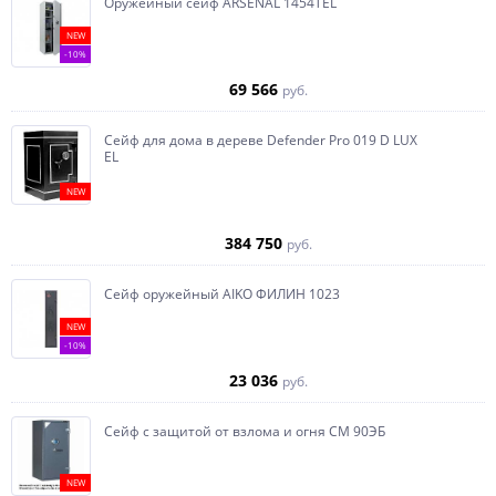
Оружейный сейф ARSENAL 1454ТEL
NEW
-10%
69 566
руб.
Сейф для дома в дереве Defender Pro 019 D LUX
EL
NEW
384 750
руб.
Сейф оружейный AIKO ФИЛИН 1023
NEW
-10%
23 036
руб.
Сейф с защитой от взлома и огня СМ 90ЭБ
NEW