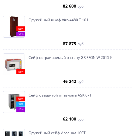
82 600
руб.
Оружейный шкаф Viro 4480 T 10 L
NEW
-50%
87 875
руб.
Сейф встраиваемый в стену GRIFFON W 2015 K
NEW
46 242
руб.
Сейф с защитой от взлома ASK 67T
NEW
ХИТ
-10%
62 100
руб.
Оружейный сейф Арсенал 100Т