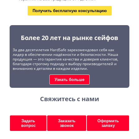
Получить бесплатную консультацию
Более 20 лет на рынке сейфов
За два десятилетия HardSafe зарекомендовал себя как
лидер в обеспечении надёжности и безопасности. Наша
продукция — это гарантия качества и доверия клиентов,
благодаря строгому подходу к выбору производителей и
вниманию к деталям в каждом изделии.
Узнать больше
Свяжитесь с нами
Задать
Заказать
Оформить
вопрос
звонок
заявку