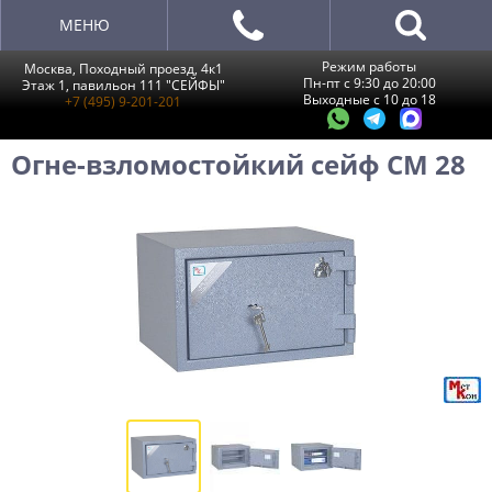
МЕНЮ
Режим работы
Москва, Походный проезд, 4к1
Пн-пт с 9:30 до 20:00
Этаж 1, павильон 111 "СЕЙФЫ"
Выходные с 10 до 18
+7 (495) 9-201-201
Огне-взломостойкий сейф СМ 28