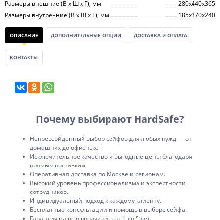
Размеры внешние (В х Ш х Г), мм
280х440х365
Размеры внутренние (В х Ш х Г), мм
185х370х240
ОПИСАНИЕ
ДОПОЛНИТЕЛЬНЫЕ ОПЦИИ
ДОСТАВКА И ОПЛАТА
КОНТАКТЫ
Почему выбирают HardSafe?
Непревзойденный выбор сейфов для любых нужд — от
домашних до офисных.
Исключительное качество и выгодные цены благодаря
прямым поставкам.
Оперативная доставка по Москве и регионам.
Высокий уровень профессионализма и экспертности
сотрудников.
Индивидуальный подход к каждому клиенту.
Бесплатные консультации и помощь в выборе сейфа.
Гарантия на всю продукцию от 1 до 5 лет.