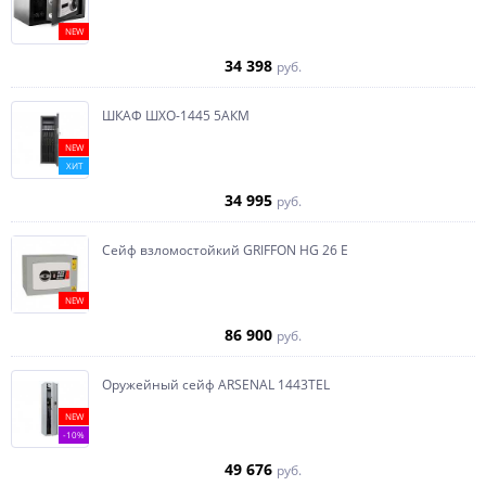
NEW
34 398
руб.
ШКАФ ШХО-1445 5АКМ
NEW
ХИТ
34 995
руб.
Сейф взломостойкий GRIFFON HG 26 E
NEW
86 900
руб.
Оружейный сейф ARSENAL 1443ТEL
NEW
-10%
49 676
руб.