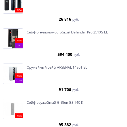
NEW
26 816
руб.
Сейф огневзломостойкий Defender Pro 251XS EL
NEW
%
594 400
руб.
Оружейный сейф ARSENAL 1480Т EL
NEW
-10%
91 706
руб.
Сейф оружейный Griffon GS 140 K
NEW
95 382
руб.