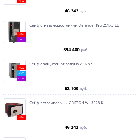
NEW
46 242
руб.
Сейф огневзломостойкий Defender Pro 251XS EL
NEW
%
594 400
руб.
Сейф с защитой от взлома ASK 67T
NEW
ХИТ
-10%
62 100
руб.
Сейф встраиваемый GRIFFON WL 3228 K
NEW
46 242
руб.