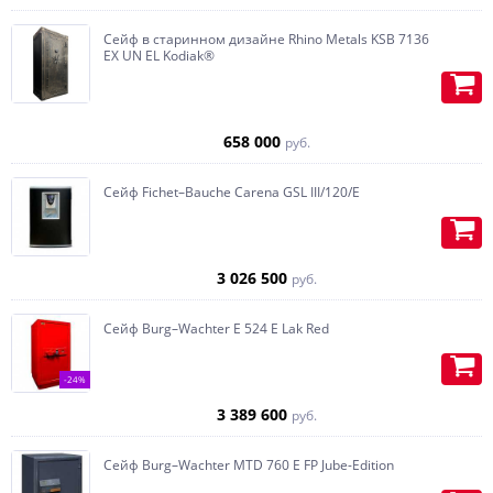
заказчика.
Учтем любые пожелания и по
Сейф в старинном дизайне Rhino Metals KSB 7136
максимуму воплотим их в
EX UN EL Kodiak®
реальность.
Ложементы для оружия, при
необходимости с подставкой под
658 000
руб.
приклад, изготавливаются из
дерева.
Сейф Fichet–Bauche Carena GSL III/120/E
Встраиваем Swiss кубик-
автоподзавод под часы, с
возможностью установки тайника,
3 026 500
по желанию, любая конфигурация.
руб.
Изготавливаем карманы (под
Сейф Burg–Wachter E 524 E Lak Red
пистолет или бумаги) на
внутренней части двери.
-24%
3 389 600
руб.
Сейф Burg–Wachter MTD 760 E FP Jube-Edition