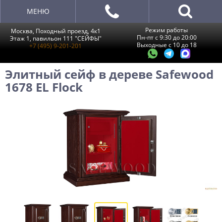
МЕНЮ
Режим работы
Москва, Походный проезд, 4к1
Пн-пт с 9:30 до 20:00
Этаж 1, павильон 111 "СЕЙФЫ"
Выходные с 10 до 18
+7 (495) 9-201-201
Элитный сейф в дереве Safewood
1678 EL Flock