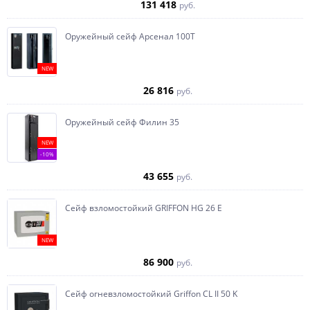
131 418
руб.
Оружейный сейф Арсенал 100Т
NEW
26 816
руб.
Оружейный сейф Филин 35
NEW
-10%
43 655
руб.
Сейф взломостойкий GRIFFON HG 26 E
NEW
86 900
руб.
Сейф огневзломостойкий Griffon CL II 50 K