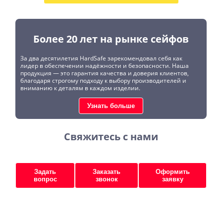
Более 20 лет на рынке сейфов
За два десятилетия HardSafe зарекомендовал себя как
лидер в обеспечении надёжности и безопасности. Наша
продукция — это гарантия качества и доверия клиентов,
благодаря строгому подходу к выбору производителей и
вниманию к деталям в каждом изделии.
Узнать больше
Свяжитесь с нами
Задать
Заказать
Оформить
вопрос
звонок
заявку