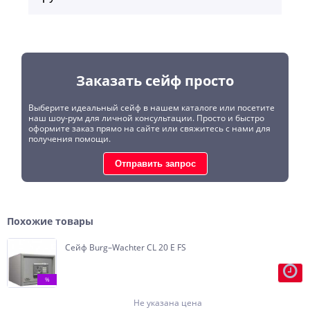
Заказать сейф просто
Выберите идеальный сейф в нашем каталоге или посетите
наш шоу-рум для личной консультации. Просто и быстро
оформите заказ прямо на сайте или свяжитесь с нами для
получения помощи.
Отправить запрос
Похожие товары
Сейф Burg–Wachter CL 20 E FS
%
Внутренняя отделка возможна в
ткань, кожу, RAL, алькантру, замшу,
Не указана цена
дерево.