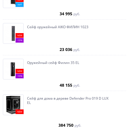
ХИТ
34 995
руб.
Сейф оружейный AIKO ФИЛИН 1023
NEW
-10%
23 036
руб.
Оружейный сейф Филин 35 EL
NEW
-10%
48 155
руб.
Сейф для дома в дереве Defender Pro 019 D LUX
EL
NEW
384 750
руб.