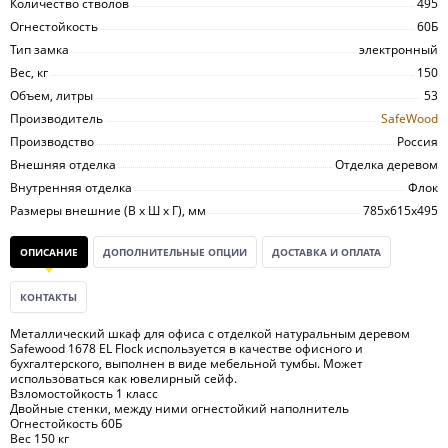
Количество стволов
495
Огнестойкость
60Б
Тип замка
электронный
Вес, кг
150
Объем, литры
53
Производитель
SafeWood
Производство
Россия
Внешняя отделка
Отделка деревом
Внутренняя отделка
Флок
Размеры внешние (В х Ш х Г), мм
785х615х495
ОПИСАНИЕ
ДОПОЛНИТЕЛЬНЫЕ ОПЦИИ
ДОСТАВКА И ОПЛАТА
КОНТАКТЫ
Металлический шкаф для офиса с отделкой натуральным деревом
Safewood 1678 EL Flock используется в качестве офисного и
бухгалтерского, выполнен в виде мебельной тумбы. Может
использоваться как ювелирный сейф.
Взломостойкость 1 класс
Двойные стенки, между ними огнестойкий наполнитель
Огнестойкость 60Б
Вес 150 кг