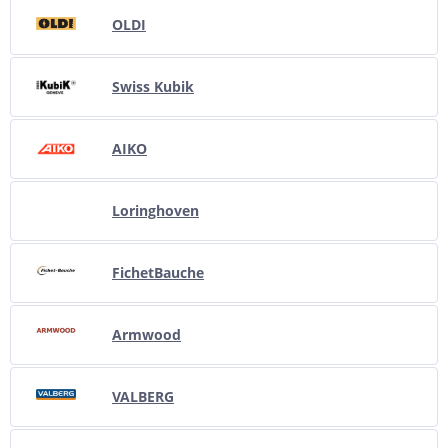
OLDI
Swiss Kubik
AIKO
Loringhoven
FichetBauche
Armwood
VALBERG