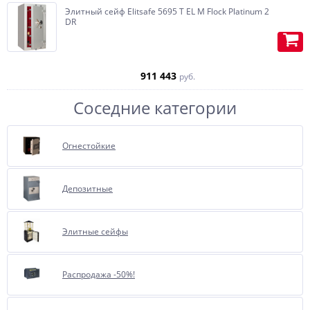
Элитный сейф Elitsafe 5695 T EL M Flock Platinum 2
DR
911 443
руб.
Соседние категории
Огнестойкие
Отделка бархатом или
Депозитные
флокирование, очень
полюбившиеся, нашими
покупателями за многие года,
Элитные сейфы
опция.
Представляет собой внутреннюю
Распродажа -50%!
отделку сейфа бархатом.
При соприкосновении бархат