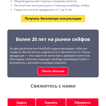
Индивидуальный подход к каждому клиенту.
Бесплатные консультации и помощь в выборе сейфа.
Гарантия на всю продукцию от 1 до 5 лет.
Получить бесплатную консультацию
Более 20 лет на рынке сейфов
За два десятилетия HardSafe зарекомендовал себя как
лидер в обеспечении надёжности и безопасности. Наша
продукция — это гарантия качества и доверия клиентов,
благодаря строгому подходу к выбору производителей и
вниманию к деталям в каждом изделии.
Узнать больше
Свяжитесь с нами
Задать
Заказать
Оформить