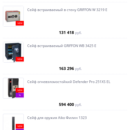
Сейф встраиваемый в стену GRIFFON W 3219 E
NEW
131 418
руб.
Сейф встраиваемый GRIFFON WB 3425 E
NEW
163 296
руб.
Сейф огневзломостойкий Defender Pro 251XS EL
NEW
%
594 400
руб.
Сейф для оружия Aiko Филин 1323
NEW