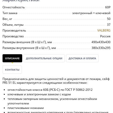
Огнестойкость
60P
Тип замка
электронный + ключевой
Вес, кг
50
Объем, литры
37
Производитель
VALBERG
Производство
Россия
Размеры внешние (В х Ш х Г), мм
490х430х430
Размеры внутренние (В х Ш х Г), мм
380х330х295
ОПИСАНИЕ
ДОПОЛНИТЕЛЬНЫЕ ОПЦИИ
ДОСТАВКА И ОПЛАТА
КОНТАКТЫ
Предназначаясь для защиты ценностей и документов от пожара, сейф
FRS 51 EL характеризуется следующими особенностями:
огнестойкостью класса 60Б (РСБ-С) по ГОСТ Р 50862-2012
ключевым и электронным замком с кодом
тепловым запорным механизмом, усиленным огнестойким
уплотнителем
пластиковыми ножками
возможностью анкерного крепления к полу (проведено испытание