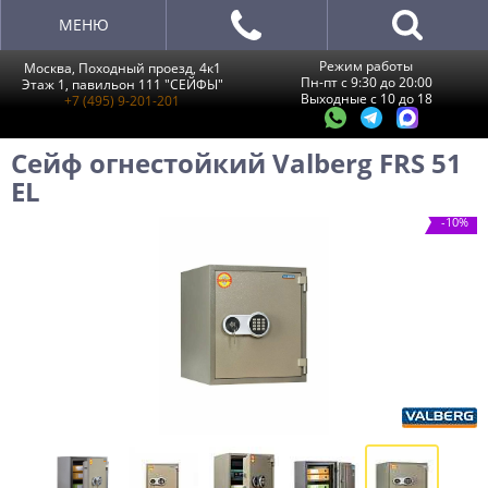
МЕНЮ
Режим работы
Москва, Походный проезд, 4к1
Пн-пт с 9:30 до 20:00
Этаж 1, павильон 111 "СЕЙФЫ"
Выходные с 10 до 18
+7 (495) 9-201-201
Сейф огнестойкий Valberg FRS 51
EL
-10%