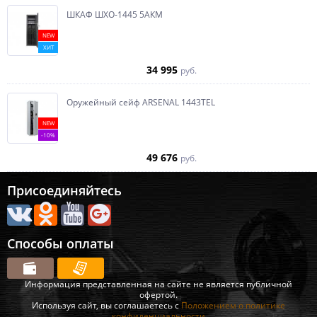
ШКАФ ШХО-1445 5АКМ
NEW
ХИТ
34 995
руб.
Оружейный сейф ARSENAL 1443ТEL
NEW
-10%
49 676
руб.
Присоединяйтесь
Способы оплаты
Информация представленная на сайте не является публичной
офертой.
Используя сайт, вы соглашаетесь с
Положением о политике
конфиденциальности