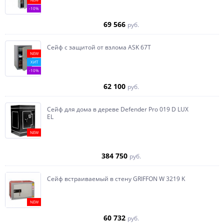
-10%
69 566
руб.
Сейф с защитой от взлома ASK 67T
NEW
ХИТ
-10%
62 100
руб.
Сейф для дома в дереве Defender Pro 019 D LUX
EL
NEW
384 750
руб.
Сейф встраиваемый в стену GRIFFON W 3219 K
NEW
60 732
руб.