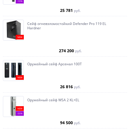
-10%
25 781
руб.
Сейф огневзломостойкий Defender Pro 119 EL
Hardner
NEW
274 200
руб.
Оружейный сейф Арсенал 100Т
NEW
26 816
руб.
Оружейный сейф WSA 2 KL+EL
NEW
-50%
94 500
руб.