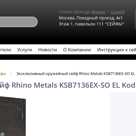
Схема проезда
Яндекс
|
Google
Москва, Походный проезд, 4к1
Этаж 1, павильон 111 "СЕЙФЫ"
ители
Услуги
Новости
О Компании
Инструкции к се
афы
Эксклюзивный оружейный сейф Rhino Metals KSB7136EX-SO EL
 Rhino Metals KSB7136EX-SO EL Kod