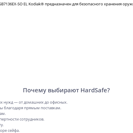
SB7136EX-SO EL Kodiak® предназначен для безопасного хранения оруж
Почему выбирают HardSafe?
х нужд — от домашних до офисных.
ны благодаря прямым поставкам.
ам.
пертности сотрудников.
у.
оре сейфа.