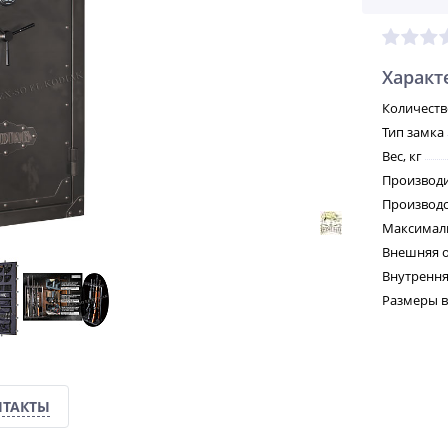
Характ
Количеств
Тип замка
Вес, кг
Производ
Производс
Максималь
Внешняя о
Внутрення
Размеры в
НТАКТЫ