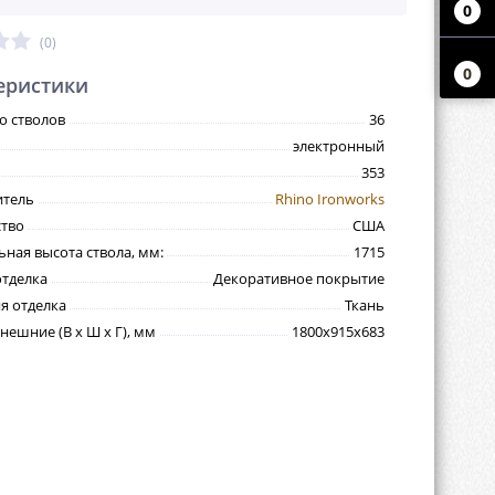
0
(0)
0
еристики
о стволов
36
электронный
353
итель
Rhino Ironworks
тво
США
ная высота ствола, мм:
1715
тделка
Декоративное покрытие
я отделка
Ткань
нешние (В х Ш х Г), мм
1800х915х683