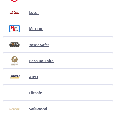
Lucell
Меткон
Yosec Safes
Boca Do Lobo
AIPU
Elitsafe
SafeWood