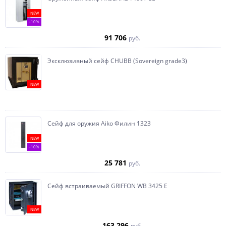
NEW
-10%
91 706
руб.
Эксклюзивный сейф CHUBB (Sovereign grade3)
NEW
Сейф для оружия Aiko Филин 1323
NEW
-10%
25 781
руб.
Сейф встраиваемый GRIFFON WB 3425 E
NEW
163 296
руб.