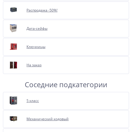
При обращении к нам, менеджеры
Распродажа -50%!
с удовольствием проконсультируют
Вас об этой опции.
Дата-сейфы
Ключницы
На заказ
Соседние подкатегории
5 класс
Механический кодовый