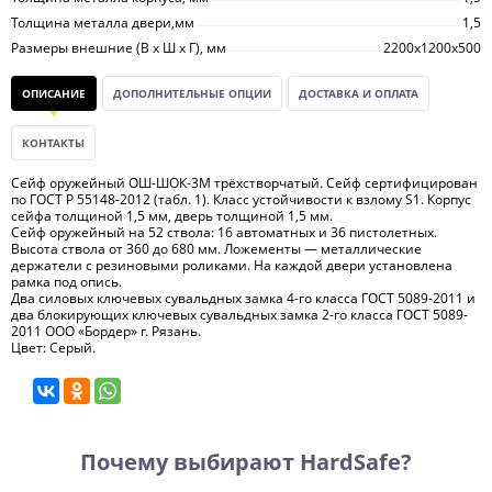
Толщина металла двери,мм
1,5
Размеры внешние (В х Ш х Г), мм
2200х1200х500
ОПИСАНИЕ
ДОПОЛНИТЕЛЬНЫЕ ОПЦИИ
ДОСТАВКА И ОПЛАТА
КОНТАКТЫ
Сейф оружейный ОШ-ШОК-3М трёхстворчатый. Сейф сертифицирован
по ГОСТ Р 55148-2012 (табл. 1). Класс устойчивости к взлому S1. Корпус
сейфа толщиной 1,5 мм, дверь толщиной 1,5 мм.
Сейф оружейный на 52 ствола: 16 автоматных и 36 пистолетных.
Высота ствола от 360 до 680 мм. Ложементы — металлические
держатели с резиновыми роликами. На каждой двери установлена
рамка под опись.
Два силовых ключевых сувальдных замка 4-го класса ГОСТ 5089-2011 и
два блокирующих ключевых сувальдных замка 2-го класса ГОСТ 5089-
2011 ООО «Бордер» г. Рязань.
Цвет: Серый.
Почему выбирают HardSafe?