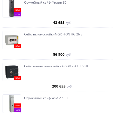
Оружейный сейф Филин 35
NEW
-10%
43 655
руб.
Сейф взломостойкий GRIFFON HG 26 E
NEW
86 900
руб.
Сейф огневзломостойкий Griffon CL II 50 K
NEW
200 655
руб.
Оружейный сейф WSA 2 KL+EL
NEW
-50%