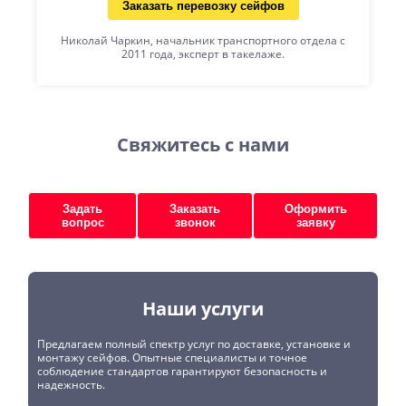
Заказать перевозку сейфов
Николай Чаркин, начальник транспортного отдела с
2011 года, эксперт в такелаже.
Свяжитесь с нами
Задать
Заказать
Оформить
вопрос
звонок
заявку
Наши услуги
Предлагаем полный спектр услуг по доставке, установке и
монтажу сейфов. Опытные специалисты и точное
соблюдение стандартов гарантируют безопасность и
надежность.