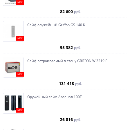
NEW
82 600
руб.
Сейф оружейный Griffon GS 140 K
NEW
95 382
руб.
Сейф встраиваемый в стену GRIFFON W 3219 E
NEW
131 418
руб.
Оружейный сейф Арсенал 100Т
NEW
26 816
руб.