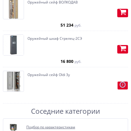
Оружейный сейф ВОЛКОДАВ
возможностью установки тайника,
по желанию, любая конфигурация.
Изготавливаем карманы (под
пистолет или бумаги) на
51 234
руб.
внутренней части двери.
Оружейный шкаф Стрелец-2CЭ
16 800
руб.
Оружейный сейф Oldi 3у
Соседние категории
Отделка бархатом или
флокирование, очень
Подбор по характеристикам
полюбившиеся, нашими