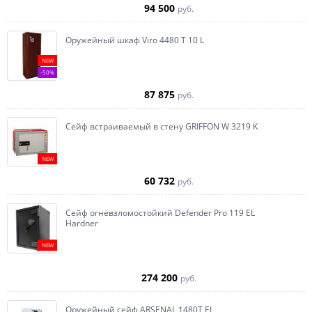
94 500
руб.
Оружейный шкаф Viro 4480 T 10 L
NEW
-50%
87 875
руб.
Сейф встраиваемый в стену GRIFFON W 3219 K
NEW
60 732
руб.
Сейф огневзломостойкий Defender Pro 119 EL
Hardner
NEW
274 200
руб.
Оружейный сейф ARSENAL 1480Т EL