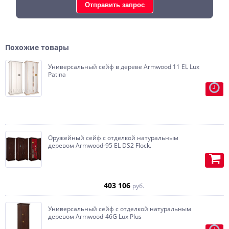
Отправить запрос
Похожие товары
Универсальный сейф в дереве Armwood 11 EL Lux
Patina
Внутренняя отделка возможна в
ткань, кожу, RAL, алькантру, замшу,
дерево.
Огромный ассортимент для
Оружейный сейф с отделкой натуральным
внутренней отделки.
деревом Armwood-95 EL DS2 Flock.
Большой каталог кожи,
алькантары, ткани в нашем
шоуруме.
403 106
руб.
Любой цвет.
Универсальный сейф с отделкой натуральным
деревом Armwood-46G Lux Plus
Сейф окрашивается в любой цвет
Установка подсветки.