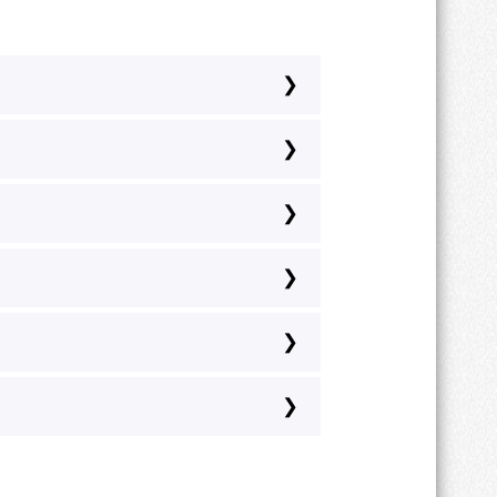
и по RAL-каталогу.
а, хром, золото, перламутр,