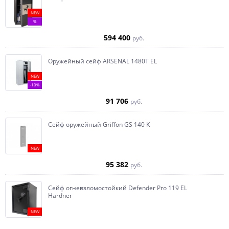
NEW
%
594 400
руб.
Оружейный сейф ARSENAL 1480Т EL
NEW
-10%
91 706
руб.
Сейф оружейный Griffon GS 140 K
NEW
95 382
руб.
Сейф огневзломостойкий Defender Pro 119 EL
Hardner
NEW