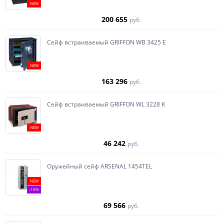
NEW
200 655
руб.
Сейф встраиваемый GRIFFON WB 3425 E
NEW
163 296
руб.
Сейф встраиваемый GRIFFON WL 3228 K
NEW
46 242
руб.
Оружейный сейф ARSENAL 1454ТEL
NEW
-10%
69 566
руб.