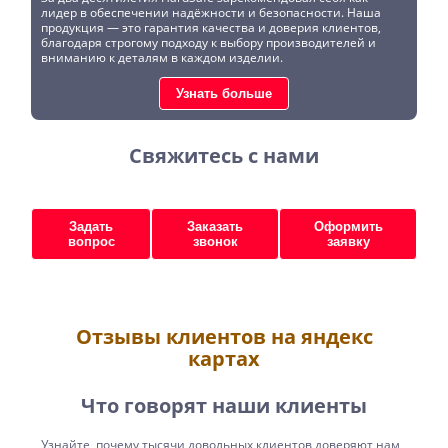
лидер в обеспечении надёжности и безопасности. Наша
продукция — это гарантия качества и доверия клиентов,
благодаря строгому подходу к выбору производителей и
вниманию к деталям в каждом изделии.
Узнать больше
Свяжитесь с нами
Задать
Заказать
Оформить
вопрос
звонок
заявку
Отзывы клиентов на яндекс
картах
Что говорят наши клиенты
Узнайте, почему тысячи довольных клиентов доверяют нам