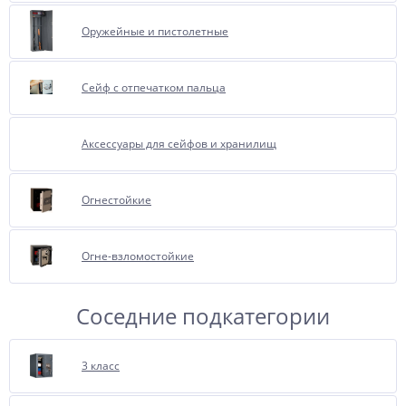
на сочетание внешней отделки
сейфа и внутреннего цвета
Оружейные и пистолетные
бархата, рекомендуется выбирать
из однотипного тона, чтобы
избежать цветовой диссонанс.
Сейф с отпечатком пальца
При обращении к нам, менеджеры
с удовольствием проконсультируют
Аксессуары для сейфов и хранилищ
Вас об этой опции.
Огнестойкие
Огне-взломостойкие
Соседние подкатегории
3 класс