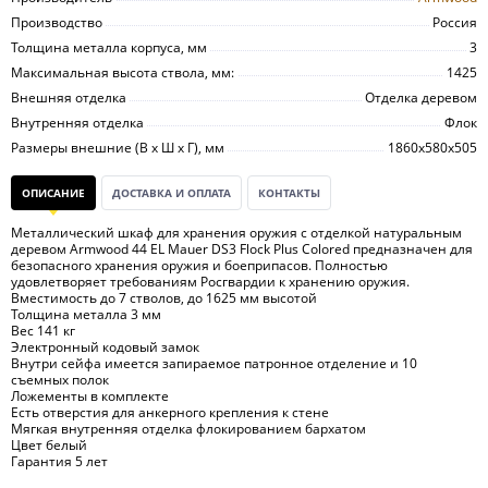
Производство
Россия
Толщина металла корпуса, мм
3
Максимальная высота ствола, мм:
1425
Внешняя отделка
Отделка деревом
Внутренняя отделка
Флок
Размеры внешние (В х Ш х Г), мм
1860х580х505
ОПИСАНИЕ
ДОСТАВКА И ОПЛАТА
КОНТАКТЫ
Металлический шкаф для хранения оружия с отделкой натуральным
деревом Armwood 44 EL Mauer DS3 Flock Plus Colored предназначен для
безопасного хранения оружия и боеприпасов. Полностью
удовлетворяет требованиям Росгвардии к хранению оружия.
Вместимость до 7 стволов, до 1625 мм высотой
Толщина металла 3 мм
Вес 141 кг
Электронный кодовый замок
Внутри сейфа имеется запираемое патронное отделение и 10
съемных полок
Ложементы в комплекте
Есть отверстия для анкерного крепления к стене
Мягкая внутренняя отделка флокированием бархатом
Цвет белый
Гарантия 5 лет