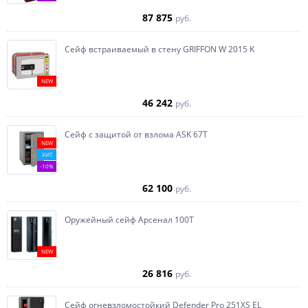
87 875
руб.
Сейф встраиваемый в стену GRIFFON W 2015 K
NEW
46 242
руб.
Сейф с защитой от взлома ASK 67T
NEW
ХИТ
-10%
62 100
руб.
Оружейный сейф Арсенал 100Т
NEW
26 816
руб.
Сейф огневзломостойкий Defender Pro 251XS EL