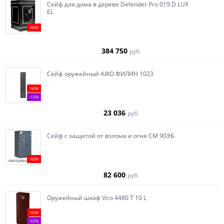
Сейф для дома в дереве Defender Pro 019 D LUX
EL
NEW
384 750
руб.
Сейф оружейный AIKO ФИЛИН 1023
NEW
-10%
23 036
руб.
Сейф с защитой от взлома и огня СМ 90ЭБ
NEW
82 600
руб.
Оружейный шкаф Viro 4480 T 10 L
NEW
-50%