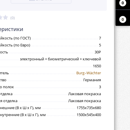
0
(0)
0
еристики
йкость (по ГОСТ)
7
йкость (по Евро)
5
ость
30P
электронный + биометрический + ключевой
1650
итель
Burg–Wächter
тво
Германия
о полок
3
тделка
Лаковая покраска
я отделка
Лаковая покраска
нешние (В х Ш х Г), мм
1755х735х680
утренние (В х Ш х Г), мм
1500х545х400