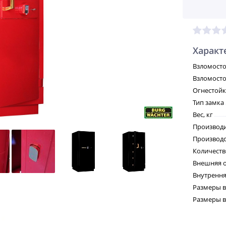
Характ
Взломосто
Взломосто
Огнестойк
Тип замка
Вес, кг
Производ
Производс
Количеств
Внешняя о
Внутрення
Размеры в
Размеры вн