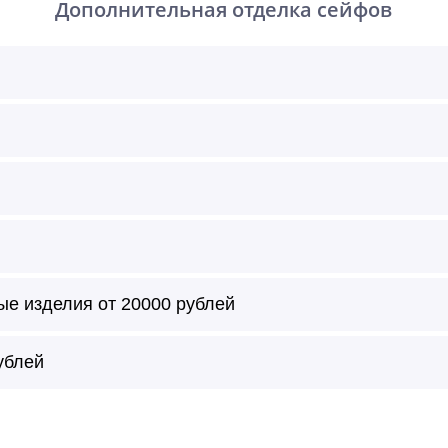
Дополнительная отделка сейфов
ые изделия от 20000 рублей
т с внешней и/или внутренней стороны по цвету образца ил
ублей
ивание в лак, глубокий лак, металлик, матовый, без глянц
глянца, матовое.