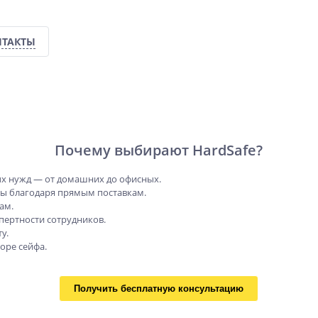
НТАКТЫ
Почему выбирают HardSafe?
х нужд — от домашних до офисных.
ны благодаря прямым поставкам.
ам.
пертности сотрудников.
у.
оре сейфа.
Получить бесплатную консультацию