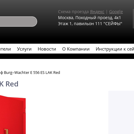
Схема проезда
Яндекс
|
Google
Москва, Походный проезд, 4к1
Этаж 1, павильон 111 "СЕЙФЫ"
ители
Услуги
Новости
О Компании
Инструкции к се
ф Burg–Wachter E 556 ES LAK Red
K Red