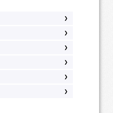
и по RAL-каталогу.
а, хром, золото, перламутр,