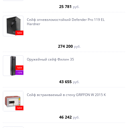
25 781
руб.
Сейф огневзломостойкий Defender Pro 119 EL
Hardner
NEW
274 200
руб.
Оружейный сейф Филин 35
NEW
-10%
43 655
руб.
Сейф встраиваемый в стену GRIFFON W 2015 K
NEW
46 242
руб.