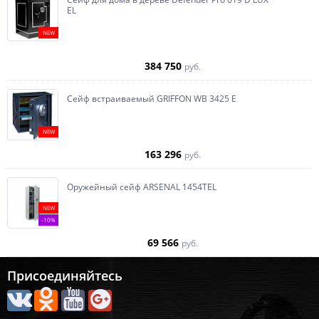
EL
NEW
384 750
руб.
Сейф встраиваемый GRIFFON WB 3425 E
NEW
163 296
руб.
Оружейный сейф ARSENAL 1454ТEL
NEW
-10%
69 566
руб.
Присоединяйтесь