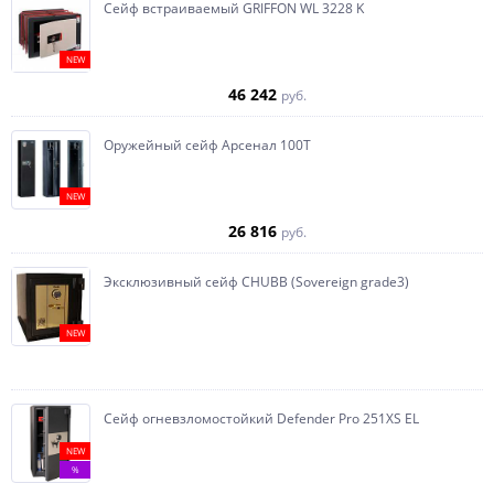
Сейф встраиваемый GRIFFON WL 3228 K
NEW
46 242
руб.
Оружейный сейф Арсенал 100Т
NEW
26 816
руб.
Эксклюзивный сейф CHUBB (Sovereign grade3)
NEW
Сейф огневзломостойкий Defender Pro 251XS EL
NEW
%