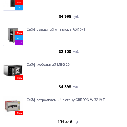
NEW
ХИТ
34 995
руб.
Сейф с защитой от взлома ASK 67T
NEW
ХИТ
-10%
62 100
руб.
Сейф мебельный MBG 20
NEW
34 398
руб.
Сейф встраиваемый в стену GRIFFON W 3219 E
NEW
131 418
руб.