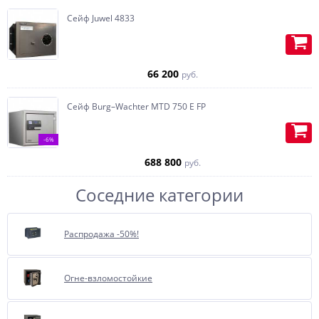
Сейф Juwel 4833
Изготавливаем карманы (под
пистолет или бумаги) на
внутренней части двери.
66 200
руб.
Сейф Burg–Wachter MTD 750 E FP
-6%
688 800
руб.
Соседние категории
Распродажа -50%!
Отделка бархатом или
Огне-взломостойкие
флокирование, очень
полюбившиеся, нашими
покупателями за многие года,
опция.