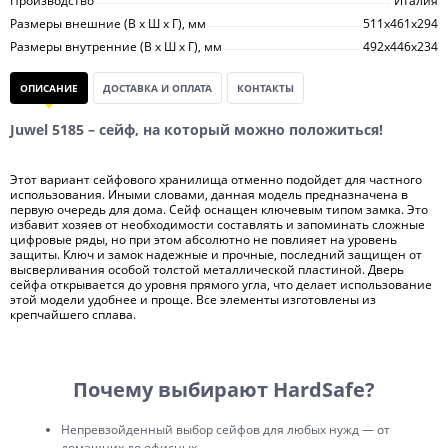
Производство
Италия
Размеры внешние (В х Ш х Г), мм
511х461х294
Размеры внутренние (В х Ш х Г), мм
492х446х234
ОПИСАНИЕ
ДОСТАВКА И ОПЛАТА
КОНТАКТЫ
Juwel 5185 – сейф, на который можно положиться!
Этот вариант сейфового хранилища отменно подойдет для частного
использования. Иными словами, данная модель предназначена в
первую очередь для дома. Сейф оснащен ключевым типом замка. Это
избавит хозяев от необходимости составлять и запоминать сложные
цифровые ряды, но при этом абсолютно не повлияет на уровень
защиты. Ключ и замок надежные и прочные, последний защищен от
высверливания особой толстой металлической пластиной. Дверь
сейфа открывается до уровня прямого угла, что делает использование
этой модели удобнее и проще. Все элементы изготовлены из
крепчайшего сплава.
Почему выбирают HardSafe?
Непревзойденный выбор сейфов для любых нужд — от
домашних до офисных.