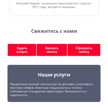
Николай Чаркин, начальник транспортного отдела с
2011 года, эксперт в такелаже.
Свяжитесь с нами
Задать
Заказать
Оформить
вопрос
звонок
заявку
Наши услуги
Предлагаем полный спектр услуг по доставке, установке и
монтажу сейфов. Опытные специалисты и точное
соблюдение стандартов гарантируют безопасность и
надежность.