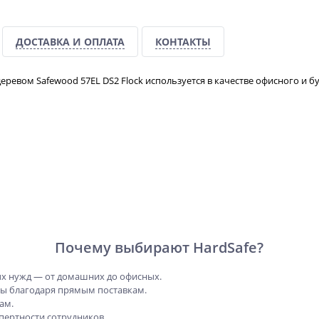
ДОСТАВКА И ОПЛАТА
КОНТАКТЫ
ревом Safewood 57EL DS2 Flock используется в качестве офисного и 
Почему выбирают HardSafe?
х нужд — от домашних до офисных.
ны благодаря прямым поставкам.
ам.
пертности сотрудников.