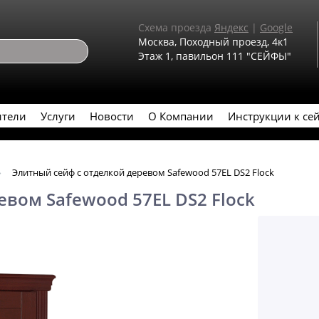
Схема проезда
Яндекс
|
Google
Москва, Походный проезд, 4к1
Этаж 1, павильон 111 "СЕЙФЫ"
ители
Услуги
Новости
О Компании
Инструкции к се
Элитный сейф с отделкой деревом Safewood 57EL DS2 Flock
евом Safewood 57EL DS2 Flock