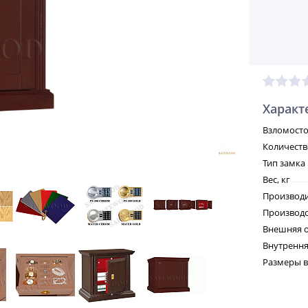
Характ
Взломосто
Количеств
Тип замка
Вес, кг
Производ
Производс
Внешняя о
Внутрення
Размеры в