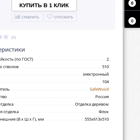
0
КУПИТЬ В 1 КЛИК
СРАВНИТЬ
ОТЛОЖИТЬ
0
(0)
еристики
йкость (по ГОСТ)
2
о стволов
510
электронный
104
итель
SafeWood
тво
Россия
тделка
Отделка деревом
я отделка
Флок
нешние (В х Ш х Г), мм
555х613х510