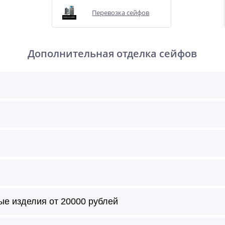
Перевозка сейфов
Дополнительная отделка сейфов
ые изделия от 20000 рублей
т с внешней и/или внутренней стороны по цвету образца ил