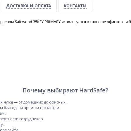
ДОСТАВКА И ОПЛАТА
КОНТАКТЫ
еревом Safewood 35KEY PRIMARY используется в качестве офисного и 
Почему выбирают HardSafe?
х нужд — от домашних до офисных.
ны благодаря прямым поставкам.
ам.
пертности сотрудников.
у.
оре сейфа.