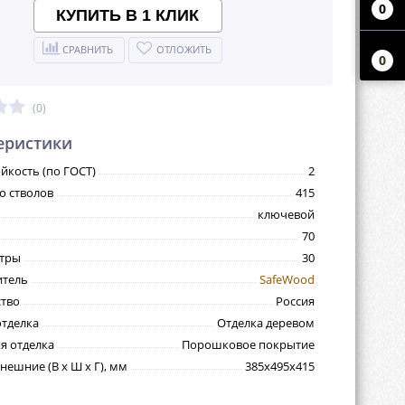
0
КУПИТЬ В 1 КЛИК
СРАВНИТЬ
ОТЛОЖИТЬ
0
(0)
еристики
йкость (по ГОСТ)
2
о стволов
415
ключевой
70
итры
30
итель
SafeWood
тво
Россия
тделка
Отделка деревом
я отделка
Порошковое покрытие
нешние (В х Ш х Г), мм
385х495х415