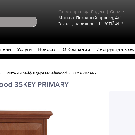
Схема проезда
Яндекс
|
Google
Москва, Походный проезд, 4к1
Этаж 1, павильон 111 "СЕЙФЫ"
ители
Услуги
Новости
О Компании
Инструкции к се
Элитный сейф в дереве Safewood 35KEY PRIMARY
ood 35KEY PRIMARY