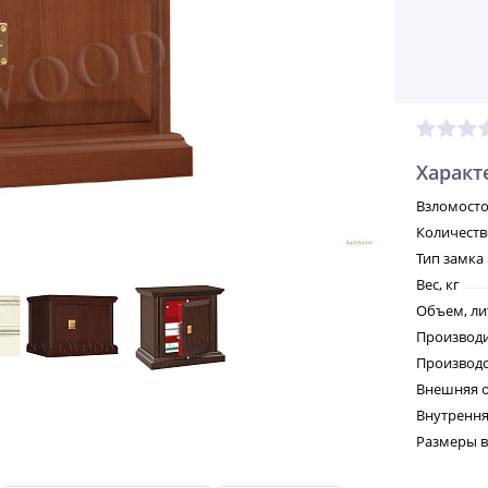
Характ
Взломосто
Количеств
Тип замка
Вес, кг
Объем, л
Производ
Производс
Внешняя о
Внутрення
Размеры в