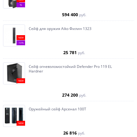
%
594 400
руб.
Сейф для оружия Aiko Филин 1323
NEW
-10%
25 781
руб.
Сейф огневзломостойкий Defender Pro 119 EL
Hardner
NEW
274 200
руб.
Оружейный сейф Арсенал 100Т
NEW
26 816
руб.