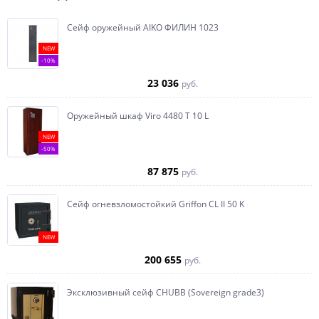
Сейф оружейный AIKO ФИЛИН 1023
NEW
-10%
23 036
руб.
Оружейный шкаф Viro 4480 T 10 L
NEW
-50%
87 875
руб.
Сейф огневзломостойкий Griffon CL II 50 K
NEW
200 655
руб.
Эксклюзивный сейф CHUBB (Sovereign grade3)