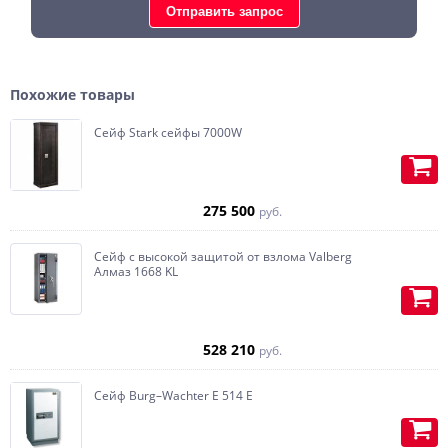
Отправить запрос
Похожие товары
Сейф Stark сейфы 7000W
Внутренняя отделка возможна в
ткань, кожу, RAL, алькантру, замшу,
275 500
руб.
дерево.
Сейф с высокой защитой от взлома Valberg
Огромный ассортимент для
Алмаз 1668 KL
внутренней отделки.
Большой каталог кожи,
алькантары, ткани в нашем
528 210
руб.
шоуруме.
Сейф Burg–Wachter E 514 E
Любой цвет.
Сейф окрашивается в любой цвет
Установка подсветки.