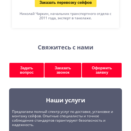
Заказать перевозку сейфов
Николай Чаркин, начальник транспортного отдела с
2011 года, эксперт в такелаже.
Свяжитесь с нами
Задать
Заказать
Оформить
вопрос
звонок
заявку
Наши услуги
Предлагаем полный спектр услуг по доставке, установке и
монтажу сейфов. Опытные специалисты и точное
соблюдение стандартов гарантируют безопасность и
надежность.