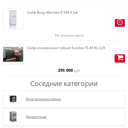
возможностью установки тайника,
по желанию, любая конфигурация.
Сейф Burg–Wachter E 546 E lak
Изготавливаем карманы (под
пистолет или бумаги) на
внутренней части двери.
Не указана цена
Сейф огневзломостойкий Eurolite FS 45 KL LUX
295 000
руб.
Соседние категории
Огне-взломостойкие
Отделка бархатом или
Депозитные
флокирование, очень
полюбившиеся, нашими