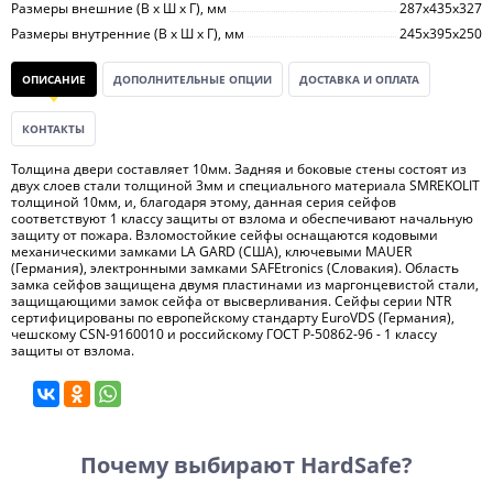
Размеры внешние (В х Ш х Г), мм
287х435х327
Размеры внутренние (В х Ш х Г), мм
245х395х250
ОПИСАНИЕ
ДОПОЛНИТЕЛЬНЫЕ ОПЦИИ
ДОСТАВКА И ОПЛАТА
КОНТАКТЫ
Толщина двери составляет 10мм. Задняя и боковые стены состоят из
двух слоев стали толщиной 3мм и специального материала SMREKOLIT
толщиной 10мм, и, благодаря этому, данная серия сейфов
соответствуют 1 классу защиты от взлома и обеспечивают начальную
защиту от пожара. Взломостойкие сейфы оснащаются кодовыми
механическими замками LA GARD (США), ключевыми MAUER
(Германия), электронными замками SAFEtronics (Словакия). Область
замка сейфов защищена двумя пластинами из маргонцевистой стали,
защищающими замок сейфа от высверливания. Сейфы серии NTR
сертифицированы по европейскому стандарту EuroVDS (Германия),
чешскому CSN-9160010 и российскому ГОСТ Р-50862-96 - 1 классу
защиты от взлома.
Почему выбирают HardSafe?