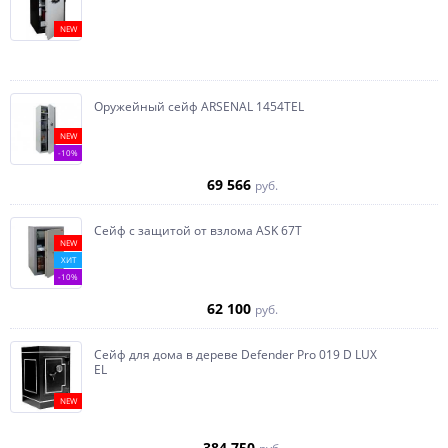
NEW
Оружейный сейф ARSENAL 1454ТEL
NEW
-10%
69 566
руб.
Сейф с защитой от взлома ASK 67T
NEW
ХИТ
-10%
62 100
руб.
Сейф для дома в дереве Defender Pro 019 D LUX
EL
NEW
384 750