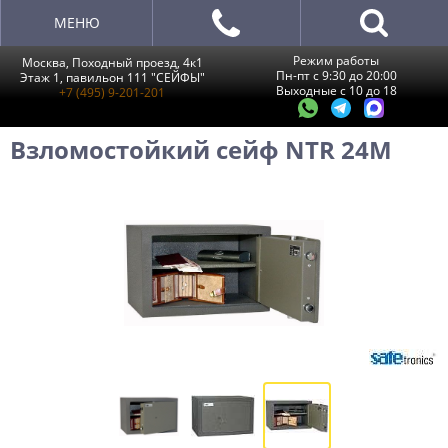
МЕНЮ
Режим работы
Москва, Походный проезд, 4к1
Пн-пт с 9:30 до 20:00
Этаж 1, павильон 111 "СЕЙФЫ"
Выходные с 10 до 18
+7 (495) 9-201-201
Взломостойкий сейф NTR 24M