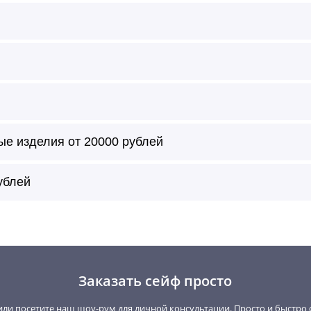
ые изделия от 20000 рублей
т с внешней и/или внутренней стороны по цвету образца ил
ублей
ивание в лак, глубокий лак, металлик, матовый, без глянц
глянца, матовое.
Заказать сейф просто
ткань, кожу, RAL, алькантру, замшу, дерево.
ли посетите наш шоу-рум для личной консультации. Просто и быстро 