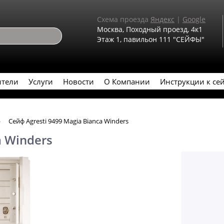
Схема проезда
Яндекс
|
Google
Москва, Походный проезд, 4к1
Этаж 1, павильон 111 "СЕЙФЫ"
ители
Услуги
Новости
О Компании
Инструкции к се
Сейф Agresti 9499 Magia Bianca Winders
a Winders