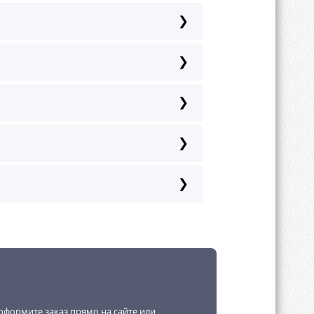
и по RAL-каталогу.
а, хром, золото, перламутр,
оформите заказ прямо на сайте или