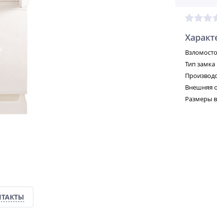
Характ
Взломосто
Тип замка
Производс
Внешняя о
Размеры в
НТАКТЫ