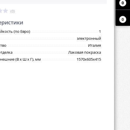
0
(0)
0
еристики
йкость (по Евро)
1
электронный
тво
Италия
тделка
Лаковая покраска
нешние (В х Ш х Г), мм
1570х605х415