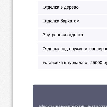
Отделка в дерево
Отделка бархатом
Внутренняя отделка
Отделка под оружие и ювелирн
Сейф окрашивается в любой цве
Установка штурвала от 25000 р
Можно произвести внешнее окраш
молотковая эмаль.
Внутреннее покрытие будет без 
Внутренняя отделка возможна в 
Выберите идеальный сейф в нашем каталоге и