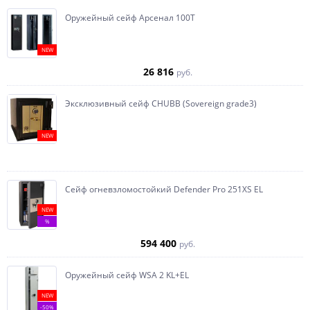
Оружейный сейф Арсенал 100Т
NEW
26 816
руб.
Эксклюзивный сейф CHUBB (Sovereign grade3)
NEW
Сейф огневзломостойкий Defender Pro 251XS EL
NEW
%
594 400
руб.
Оружейный сейф WSA 2 KL+EL
NEW
-50%