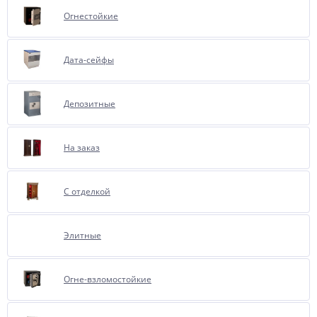
имеет приятные тактильные
Огнестойкие
ощущения, сохраняет от
повреждения имущество.
В отделке используется бархат
Дата-сейфы
итальянского производства.
Ассортимент цветов достаточно
Депозитные
большой.
Пожалуйста, обратите внимание
На заказ
на сочетание внешней отделки
сейфа и внутреннего цвета
бархата, рекомендуется выбирать
С отделкой
из однотипного тона, чтобы
избежать цветовой диссонанс.
При обращении к нам, менеджеры
Элитные
с удовольствием проконсультируют
Вас об этой опции.
Огне-взломостойкие