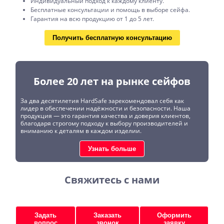
Индивидуальный подход к каждому клиенту.
Бесплатные консультации и помощь в выборе сейфа.
Гарантия на всю продукцию от 1 до 5 лет.
Получить бесплатную консультацию
Более 20 лет на рынке сейфов
За два десятилетия HardSafe зарекомендовал себя как
лидер в обеспечении надёжности и безопасности. Наша
продукция — это гарантия качества и доверия клиентов,
благодаря строгому подходу к выбору производителей и
вниманию к деталям в каждом изделии.
Узнать больше
Свяжитесь с нами
Задать
Заказать
Оформить
вопрос
звонок
заявку