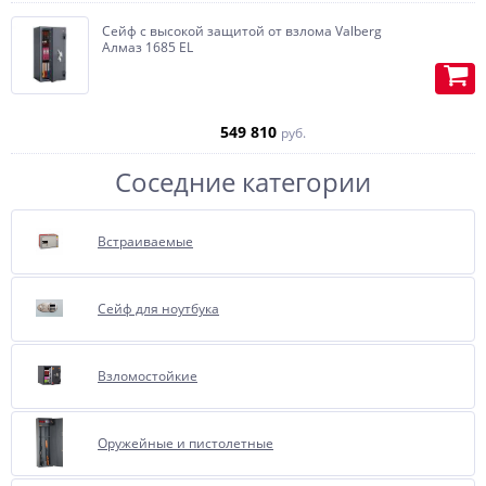
Сейф с высокой защитой от взлома Valberg
Алмаз 1685 EL
549 810
руб.
Соседние категории
Встраиваемые
Отделка бархатом или
Сейф для ноутбука
флокирование, очень
полюбившиеся, нашими
покупателями за многие года,
опция.
Взломостойкие
Представляет собой внутреннюю
отделку сейфа бархатом.
Оружейные и пистолетные
При соприкосновении бархат