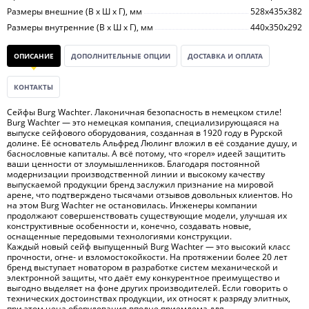
Размеры внешние (В х Ш х Г), мм
528х435х382
Размеры внутренние (В х Ш х Г), мм
440х350х292
ОПИСАНИЕ
ДОПОЛНИТЕЛЬНЫЕ ОПЦИИ
ДОСТАВКА И ОПЛАТА
КОНТАКТЫ
Сейфы Burg Wachter. Лаконичная безопасность в немецком стиле!
Burg Wachter — это немецкая компания, специализирующаяся на
выпуске сейфового оборудования, созданная в 1920 году в Рурской
долине. Её основатель Альфред Люлинг вложил в её создание душу, и
баснословные капиталы. А всё потому, что «горел» идеей защитить
ваши ценности от злоумышленников. Благодаря постоянной
модернизации производственной линии и высокому качеству
выпускаемой продукции бренд заслужил признание на мировой
арене, что подтверждено тысячами отзывов довольных клиентов. Но
на этом Burg Wachter не остановилась. Инженеры компании
продолжают совершенствовать существующие модели, улучшая их
конструктивные особенности и, конечно, создавать новые,
оснащенные передовыми технологиями конструкции.
Каждый новый сейф выпущенный Burg Wachter — это высокий класс
прочности, огне- и взломостокойкости. На протяжении более 20 лет
бренд выступает новатором в разработке систем механической и
электронной защиты, что даёт ему конкурентное преимущество и
выгодно выделяет на фоне других производителей. Если говорить о
технических достоинствах продукции, их относят к разряду элитных,
при этом цена оборудования вполне приемлема для