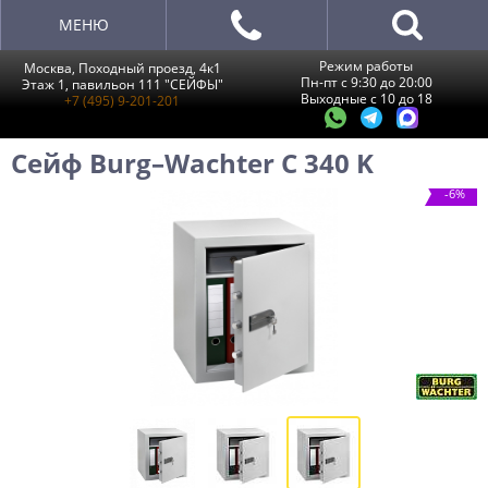
МЕНЮ
Режим работы
Москва, Походный проезд, 4к1
Пн-пт с 9:30 до 20:00
Этаж 1, павильон 111 "СЕЙФЫ"
Выходные с 10 до 18
+7 (495) 9-201-201
Сейф Burg–Wachter C 340 K
-6%