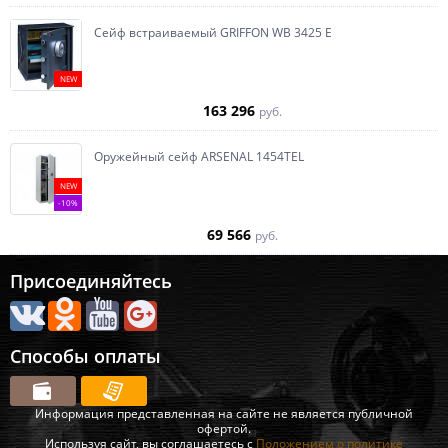
Сейф встраиваемый GRIFFON WB 3425 E
NEW
163 296
руб.
Оружейный сейф ARSENAL 1454ТEL
NEW
-10%
69 566
руб.
Присоединяйтесь
Способы оплаты
Информация представленная на сайте не является публичной
офертой.
Используя сайт, вы соглашаетесь с
Положением о политике