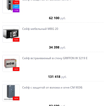
NEW
ХИТ
-10%
62 100
руб.
Сейф мебельный MBG 20
NEW
34 398
руб.
Сейф встраиваемый в стену GRIFFON W 3219 E
NEW
131 418
руб.
Сейф с защитой от взлома и огня СМ 90ЭБ
NEW
82 600