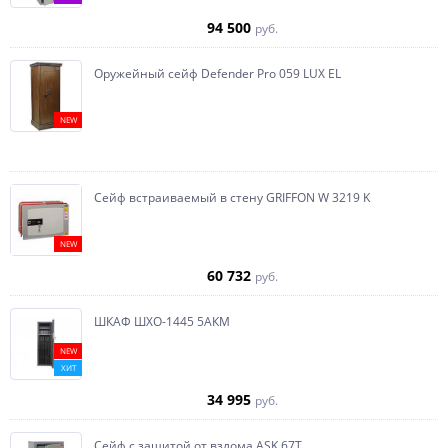
94 500
руб.
Оружейный сейф Defender Pro 059 LUX EL
NEW
Сейф встраиваемый в стену GRIFFON W 3219 K
NEW
60 732
руб.
ШКАФ ШХО-1445 5АКМ
NEW
ХИТ
34 995
руб.
Сейф с защитой от взлома ASK 67T