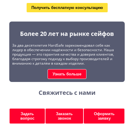
Получить бесплатную консультацию
Более 20 лет на рынке сейфов
За два десятилетия HardSafe зарекомендовал себя как
лидер в обеспечении надёжности и безопасности. Наша
продукция — это гарантия качества и доверия клиентов,
благодаря строгому подходу к выбору производителей и
вниманию к деталям в каждом изделии.
Узнать больше
Свяжитесь с нами
Задать
Заказать
Оформить
вопрос
звонок
заявку