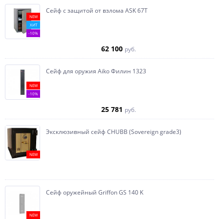
Сейф с защитой от взлома ASK 67T
NEW
ХИТ
-10%
62 100
руб.
Сейф для оружия Aiko Филин 1323
NEW
-10%
25 781
руб.
Эксклюзивный сейф CHUBB (Sovereign grade3)
NEW
Сейф оружейный Griffon GS 140 K
NEW