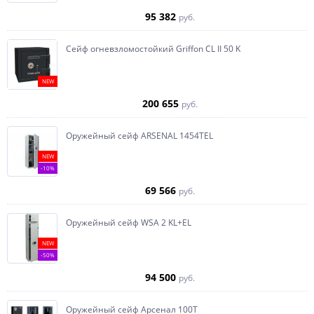
95 382
руб.
Сейф огневзломостойкий Griffon CL II 50 K
NEW
200 655
руб.
Оружейный сейф ARSENAL 1454ТEL
NEW
-10%
69 566
руб.
Оружейный сейф WSA 2 KL+EL
NEW
-50%
94 500
руб.
Оружейный сейф Арсенал 100Т