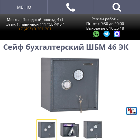
МЕНЮ
Режим работы
Москва, Походный проезд, 4к1
Пн-пт с 9:30 до 20:00
Этаж 1, павильон 111 "СЕЙФЫ"
Выходные с 10 до 18
+7 (495) 9-201-201
Сейф бухгалтерский ШБМ 46 ЭК