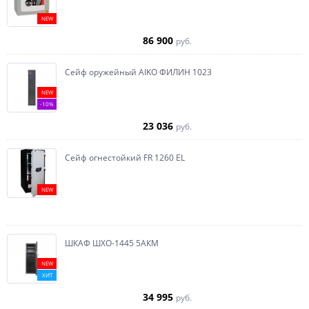
NEW
86 900
руб.
Сейф оружейный AIKO ФИЛИН 1023
NEW
-10%
23 036
руб.
Сейф огнестойкий FR 1260 EL
NEW
ШКАФ ШХО-1445 5АКМ
NEW
ХИТ
34 995
руб.