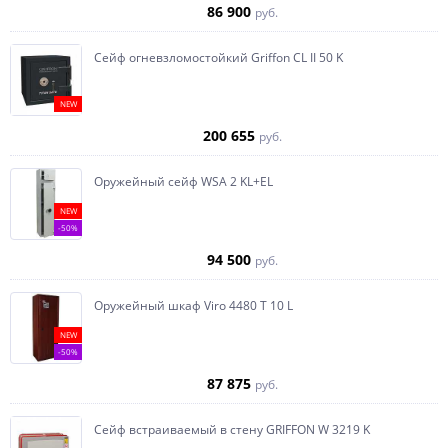
86 900
руб.
Сейф огневзломостойкий Griffon CL II 50 K
NEW
200 655
руб.
Оружейный сейф WSA 2 KL+EL
NEW
-50%
94 500
руб.
Оружейный шкаф Viro 4480 T 10 L
NEW
-50%
87 875
руб.
Сейф встраиваемый в стену GRIFFON W 3219 K