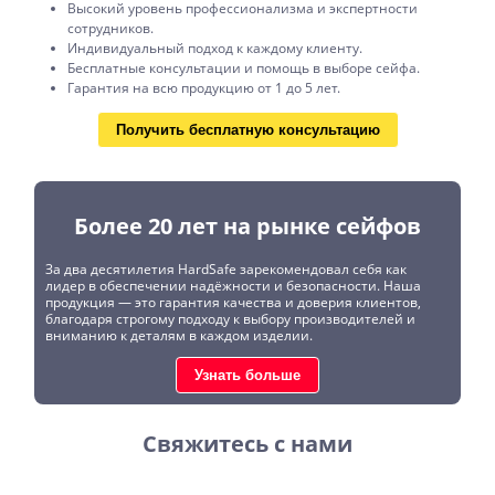
Высокий уровень профессионализма и экспертности
сотрудников.
Индивидуальный подход к каждому клиенту.
Бесплатные консультации и помощь в выборе сейфа.
Гарантия на всю продукцию от 1 до 5 лет.
Получить бесплатную консультацию
Более 20 лет на рынке сейфов
За два десятилетия HardSafe зарекомендовал себя как
лидер в обеспечении надёжности и безопасности. Наша
продукция — это гарантия качества и доверия клиентов,
благодаря строгому подходу к выбору производителей и
вниманию к деталям в каждом изделии.
Узнать больше
Свяжитесь с нами