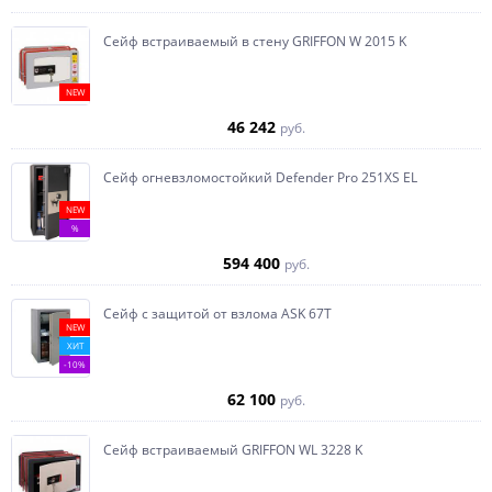
Сейф встраиваемый в стену GRIFFON W 2015 K
NEW
46 242
руб.
Сейф огневзломостойкий Defender Pro 251XS EL
NEW
%
594 400
руб.
Сейф с защитой от взлома ASK 67T
NEW
ХИТ
-10%
62 100
руб.
Сейф встраиваемый GRIFFON WL 3228 K