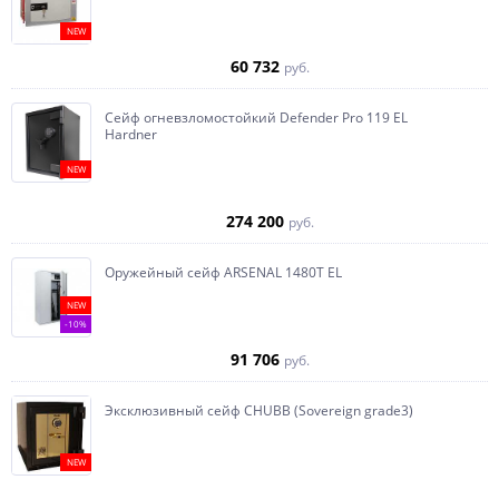
NEW
60 732
руб.
Сейф огневзломостойкий Defender Pro 119 EL
Hardner
NEW
274 200
руб.
Оружейный сейф ARSENAL 1480Т EL
NEW
-10%
91 706
руб.
Эксклюзивный сейф CHUBB (Sovereign grade3)
NEW