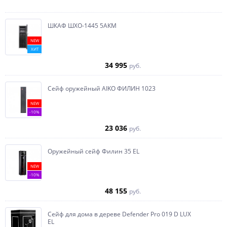
ШКАФ ШХО-1445 5АКМ
NEW
ХИТ
34 995
руб.
Сейф оружейный AIKO ФИЛИН 1023
NEW
-10%
23 036
руб.
Оружейный сейф Филин 35 EL
NEW
-10%
48 155
руб.
Сейф для дома в дереве Defender Pro 019 D LUX
EL