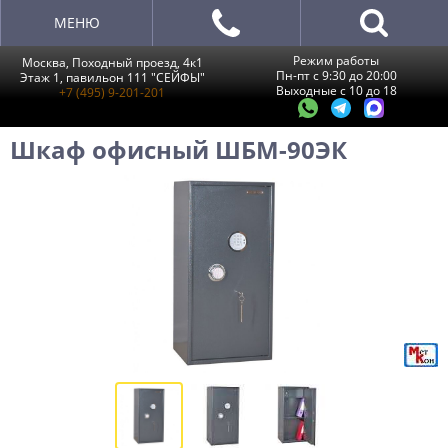
МЕНЮ
Режим работы
Москва, Походный проезд, 4к1
Пн-пт с 9:30 до 20:00
Этаж 1, павильон 111 "СЕЙФЫ"
Выходные с 10 до 18
+7 (495) 9-201-201
Шкаф офисный ШБМ-90ЭК