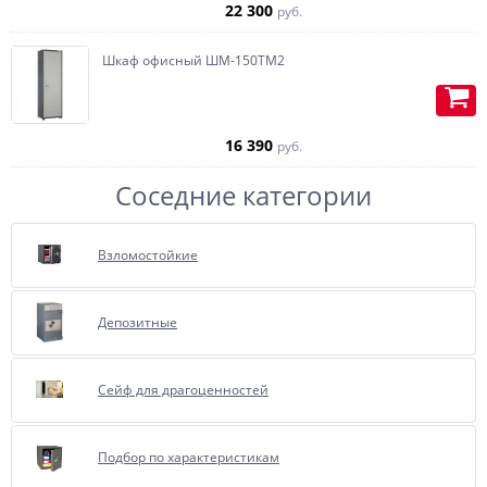
внутренней части двери.
22 300
руб.
Шкаф офисный ШМ-150ТМ2
16 390
руб.
Соседние категории
Взломостойкие
Депозитные
Отделка бархатом или
флокирование, очень
полюбившиеся, нашими
Сейф для драгоценностей
покупателями за многие года,
опция.
Подбор по характеристикам
Представляет собой внутреннюю
отделку сейфа бархатом.