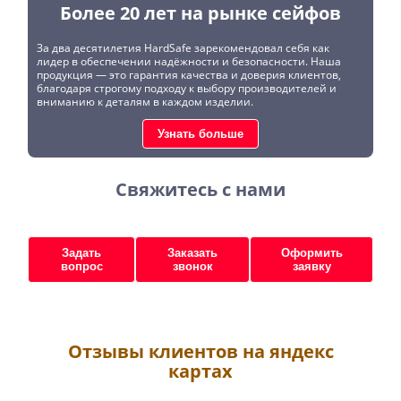
Более 20 лет на рынке сейфов
За два десятилетия HardSafe зарекомендовал себя как
лидер в обеспечении надёжности и безопасности. Наша
продукция — это гарантия качества и доверия клиентов,
благодаря строгому подходу к выбору производителей и
вниманию к деталям в каждом изделии.
Узнать больше
Свяжитесь с нами
Задать
Заказать
Оформить
вопрос
звонок
заявку
Отзывы клиентов на яндекс
картах