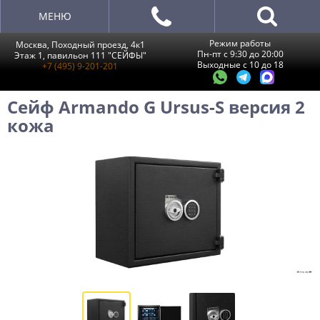
МЕНЮ
Режим работы
Москва, Походный проезд, 4к1
Пн-пт с 9:30 до 20:00
Этаж 1, павильон 111 "СЕЙФЫ"
Выходные с 10 до 18
+7 (495) 9-201-201
Сейф Armando G Ursus-S версия 2
кожа