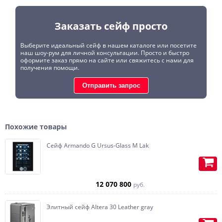
Заказать сейф просто
Выберите идеальный сейф в нашем каталоге или посетите
наш шоу-рум для личной консультации. Просто и быстро
оформите заказ прямо на сайте или свяжитесь с нами для
получения помощи.
Отправить запрос
Похожие товары
Сейф Armando G Ursus-Glass M Lak
Внутренняя отделка возможна в
ткань, кожу, RAL, алькантру, замшу,
12 070 800
руб.
дерево.
Элитный сейф Altera 30 Leather gray
Огромный ассортимент для
внутренней отделки.