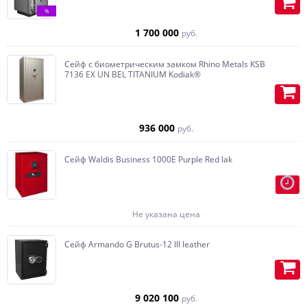
%
Большой каталог кожи,
1 700 000
руб.
алькантары, ткани в нашем
шоуруме.
Сейф с биометрическим замком Rhino Metals KSB
7136 EX UN BEL TITANIUM Kodiak®
Любой цвет.
Сейф окрашивается в любой цвет
Установка подсветки.
с внешней и/или внутренней
стороны по цвету образца или по
936 000
руб.
Размещение зеркала на
RAL-каталогу.
внутренней части двери.
Сейф Waldis Business 1000E Purple Red lak
Можно произвести внешнее
Можно добавить трейзер
окрашивание в лак, глубокий лак,
(запираемый ящик),
металлик, матовый, без глянца,
дополнительные полки.
хром, золото, перламутр,
Не указана цена
молотковая эмаль.
Внутреннее покрытие будет без
Сейф Armando G Brutus-12 III leather
глянца, матовое.
Мы умеем делать внутреннюю
отделку под ювелирные изделия.
9 020 100
руб.