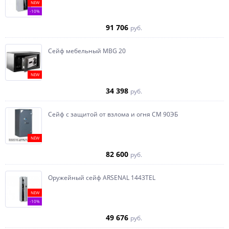
NEW
-10%
91 706
руб.
Сейф мебельный MBG 20
NEW
34 398
руб.
Сейф с защитой от взлома и огня СМ 90ЭБ
NEW
82 600
руб.
Оружейный сейф ARSENAL 1443ТEL
NEW
-10%
49 676
руб.