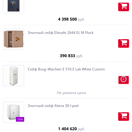
реальность.
Ложементы для оружия, при
необходимости с подставкой под
4 398 500
руб.
приклад, изготавливаются из
дерева.
Элитный сейф Elitsafe 2644 EL M Flock
Встраиваем Swiss кубик-
автоподзавод под часы, с
возможностью установки тайника,
390 833
по желанию, любая конфигурация.
руб.
Изготавливаем карманы (под
Сейф Burg–Wachter E 516 E Lak White Custom
пистолет или бумаги) на
внутренней части двери.
Не указана цена
Элитный сейф Altera 30 I-pod
-30%
1 404 620
руб.