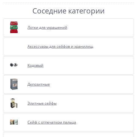
Соседние категории
Лотки для украшений
Отделка бархатом или
флокирование, очень
Аксессуары для сейфов и хранилищ
полюбившиеся, нашими
покупателями за многие года,
опция.
Кодовый
Представляет собой внутреннюю
отделку сейфа бархатом.
Депозитные
При соприкосновении бархат
имеет приятные тактильные
ощущения, сохраняет от
Элитные сейфы
повреждения имущество.
В отделке используется бархат
Сейф с отпечатком пальца
итальянского производства.
Ассортимент цветов достаточно