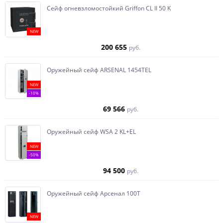
Сейф огневзломостойкий Griffon CL II 50 K
NEW
200 655
руб.
Оружейный сейф ARSENAL 1454ТEL
NEW
-10%
69 566
руб.
Оружейный сейф WSA 2 KL+EL
NEW
-50%
94 500
руб.
Оружейный сейф Арсенал 100Т
NEW