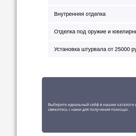
Внутренняя отделка
Отделка под оружие и ювелирн
Сейф окрашивается в любой цве
Установка штурвала от 25000 р
Можно произвести внешнее окраш
молотковая эмаль.
Внутреннее покрытие будет без 
Внутренняя отделка возможна в 
Выберите идеальный сейф в нашем каталоге и
Огромный ассортимент для внут
свяжитесь с нами для получения помощи.
Большой каталог кожи, алькант
Возможна отделка любой породо
Мы умеем делать внутреннюю о
Любой цвет.