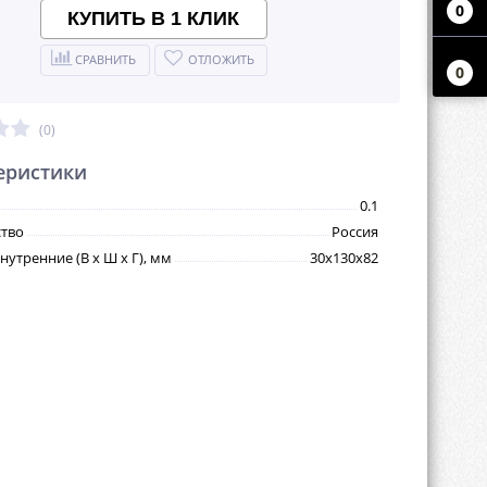
0
КУПИТЬ В 1 КЛИК
СРАВНИТЬ
ОТЛОЖИТЬ
0
(0)
еристики
0.1
тво
Россия
утренние (В х Ш х Г), мм
30х130х82