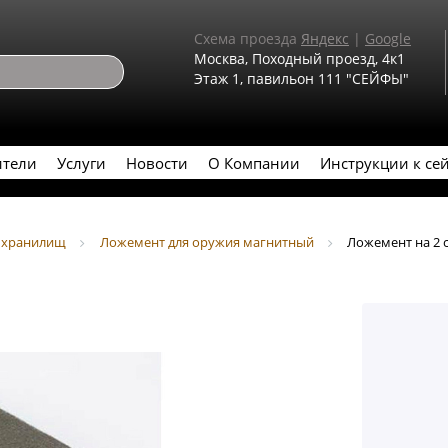
Схема проезда
Яндекс
|
Google
Москва, Походный проезд, 4к1
Этаж 1, павильон 111 "СЕЙФЫ"
ители
Услуги
Новости
О Компании
Инструкции к се
и хранилищ
Ложемент для оружия магнитный
Ложемент на 2 