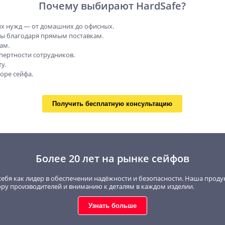
Почему выбирают HardSafe?
х нужд — от домашних до офисных.
ны благодаря прямым поставкам.
ам.
пертности сотрудников.
у.
оре сейфа.
Получить бесплатную консультацию
Более 20 лет на рынке сейфов
себя как лидер в обеспечении надёжности и безопасности. Наша проду
ору производителей и вниманию к деталям в каждом изделии.
Узнать больше