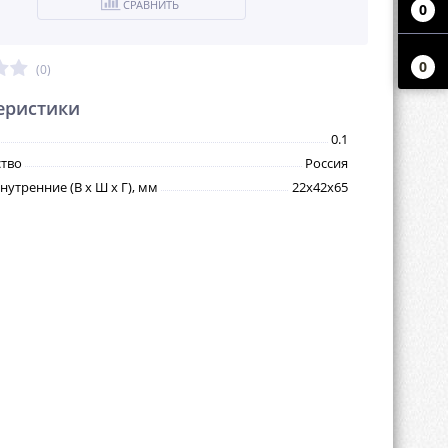
СРАВНИТЬ
0
0
(0)
еристики
0.1
тво
Россия
утренние (В х Ш х Г), мм
22х42х65