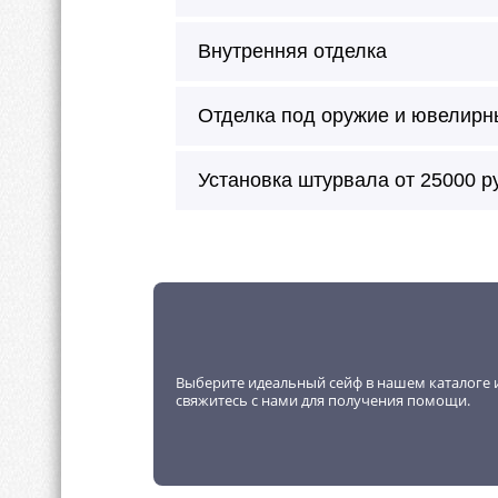
Внутренняя отделка
Отделка под оружие и ювелирн
Сейф окрашивается в любой цве
Установка штурвала от 25000 р
Можно произвести внешнее окраш
молотковая эмаль.
Внутреннее покрытие будет без 
Внутренняя отделка возможна в 
Выберите идеальный сейф в нашем каталоге и
Огромный ассортимент для внут
свяжитесь с нами для получения помощи.
Большой каталог кожи, алькант
Возможна отделка любой породо
Мы умеем делать внутреннюю о
Любой цвет.