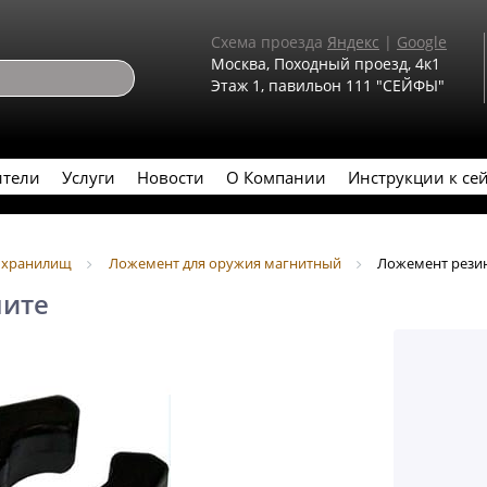
Схема проезда
Яндекс
|
Google
Москва, Походный проезд, 4к1
Этаж 1, павильон 111 "СЕЙФЫ"
ители
Услуги
Новости
О Компании
Инструкции к се
и хранилищ
Ложемент для оружия магнитный
Ложемент рези
ните