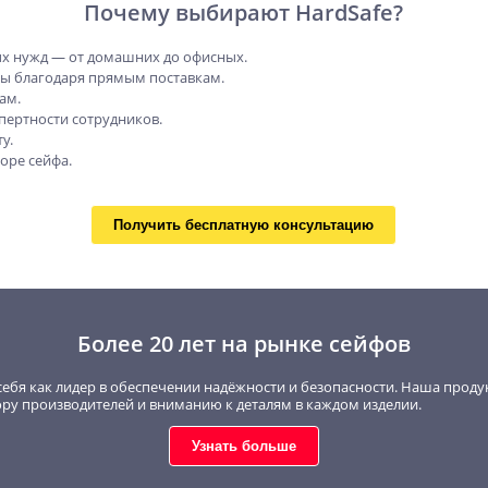
Почему выбирают HardSafe?
х нужд — от домашних до офисных.
ны благодаря прямым поставкам.
ам.
пертности сотрудников.
у.
оре сейфа.
Получить бесплатную консультацию
Более 20 лет на рынке сейфов
себя как лидер в обеспечении надёжности и безопасности. Наша проду
ору производителей и вниманию к деталям в каждом изделии.
Узнать больше