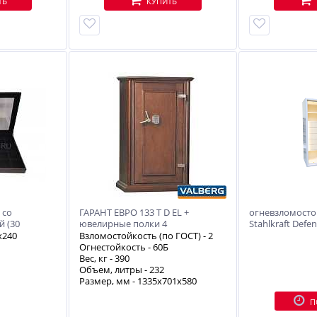
ТЬ
КУПИТЬ
 со
ГАРАНТ ЕВРО 133 Т D EL +
огневзломосто
 (30
ювелирные полки 4
Stahlkraft Defen
люксовой отде
х240
Взломостойкость (по ГОСТ) -
2
Огнестойкость -
60Б
Вес, кг -
390
Объем, литры -
232
Размер, мм - 1335х701х580
П