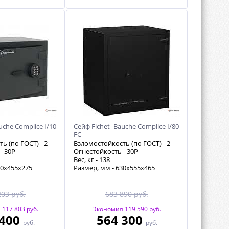
uche Complice I/10
Сейф Fichet–Bauche Complice I/80
FC
ь (по ГОСТ) -
2
Взломостойкость (по ГОСТ) -
2
 -
30P
Огнестойкость -
30P
Вес, кг -
138
60х455х275
Размер, мм - 630х555х465
203 руб.
683 890 руб.
117 803 руб.
Экономия 119 590 руб.
 400
564 300
руб.
руб.