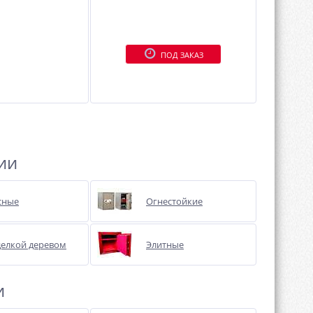
ПОД ЗАКАЗ
ии
сные
Огнестойкие
делкой деревом
Элитные
и