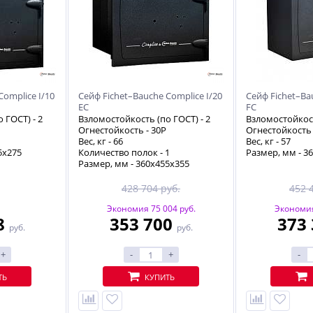
Complice I/10
Сейф Fichet–Bauche Complice I/20
Сейф Fichet–Ba
EC
FC
о ГОСТ) -
2
Взломостойкость (по ГОСТ) -
2
Взломостойкост
Огнестойкость -
30P
Огнестойкость
Вес, кг -
66
Вес, кг -
57
5х275
Количество полок -
1
Размер, мм - 3
Размер, мм - 360х455х355
428 704 руб.
452 
Экономия 75 004 руб.
Экономия
8
353 700
373
руб.
руб.
+
-
+
-
ТЬ
КУПИТЬ