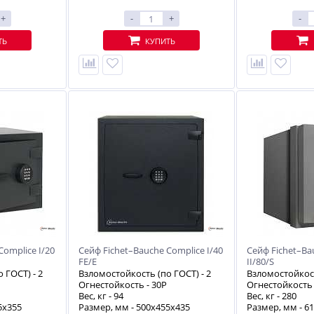
+
-
+
-
ТЬ
КУПИТЬ
Complice I/20
Сейф Fichet–Bauche Complice I/40
Сейф Fichet–Ba
FE/E
II/80/S
о ГОСТ) -
2
Взломостойкость (по ГОСТ) -
2
Взломостойкост
Огнестойкость -
30P
Огнестойкость
Вес, кг -
94
Вес, кг -
280
5х355
Размер, мм - 500х455х435
Размер, мм - 6