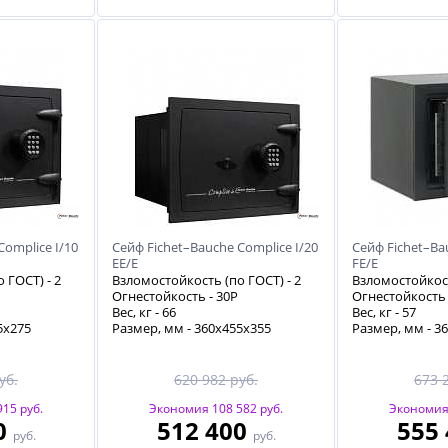
Complice I/10
Сейф Fichet–Bauche Complice I/20
Сейф Fichet–Ba
EE/E
FE/E
о ГОСТ) -
2
Взломостойкость (по ГОСТ) -
2
Взломостойкост
Огнестойкость -
30P
Огнестойкость
Вес, кг -
66
Вес, кг -
57
5х275
Размер, мм - 360х455х355
Размер, мм - 3
уб.
620 982 руб.
673 
15 руб.
Экономия 108 582 руб.
Экономия 
0
512 400
555
руб.
руб.