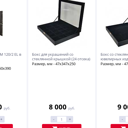
 120/2 EL в
Бокс для украшений со
Бокс со стекл
стеклянной крышкой (24 отсека)
ювелирных изд
серьги).
Размер, мм - 47х347х250
Размер, мм - 4
50х390
0
8 000
9 
руб.
руб.
+
-
+
-