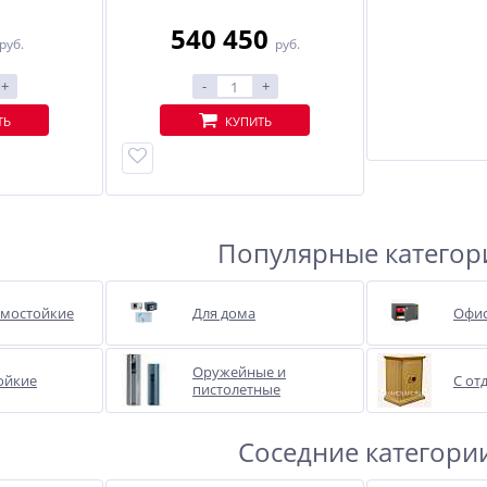
540 450
руб.
руб.
+
-
+
ТЬ
КУПИТЬ
Популярные категор
омостойкие
Для дома
Офи
Оружейные и
ойкие
С от
пистолетные
Соседние категори