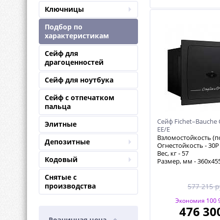
Ключницы
Подбор по
характеристикам
Сейф для
драгоценностей
Сейф для ноутбука
Сейф с отпечатком
пальца
Сейф Fichet–Bauche 
Элитные
EE/E
Взломостойкость (п
Депозитные
Огнестойкость -
30P
Вес, кг -
57
Кодовый
Размер, мм - 360х45
Снятые с
производства
577 215 р
Экономия 100 9
476 30
Розничная цена