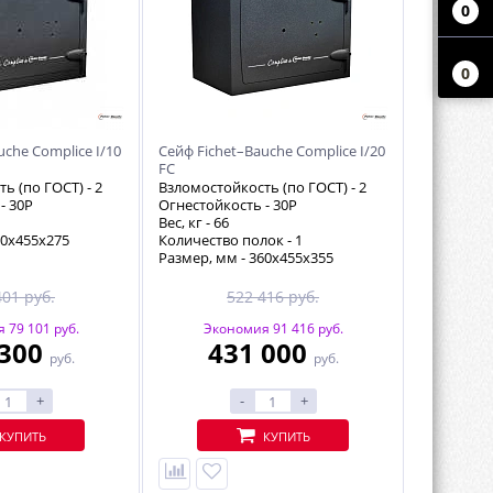
0
0
uche Complice I/10
Сейф Fichet–Bauche Complice I/20
FC
ь (по ГОСТ) -
2
Взломостойкость (по ГОСТ) -
2
 -
30P
Огнестойкость -
30P
Вес, кг -
66
60х455х275
Количество полок -
1
Размер, мм - 360х455х355
401 руб.
522 416 руб.
 79 101 руб.
Экономия 91 416 руб.
 300
431 000
руб.
руб.
+
-
+
КУПИТЬ
КУПИТЬ