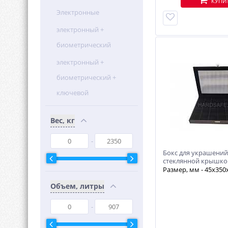
КУПИ
Электронные
электронный +
биометрический
электронный +
биометрический +
ключевой
Вес, кг
Бокс для украшений
стеклянной крышкой
отсеков)
Размер, мм - 45х350
Объем, литры