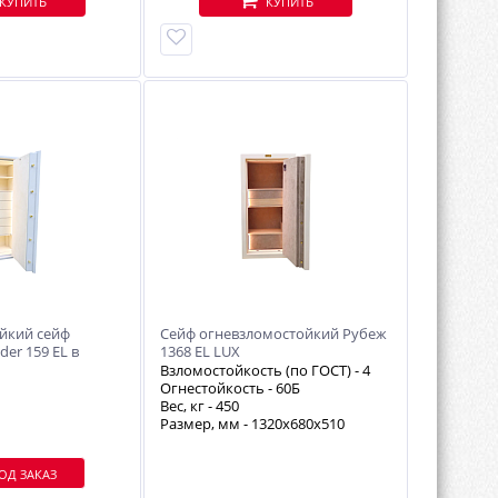
КУПИТЬ
КУПИТЬ
йкий сейф
Сейф огневзломостойкий Рубеж
der 159 EL в
1368 EL LUX
лке
Взломостойкость (по ГОСТ) -
4
Огнестойкость -
60Б
Вес, кг -
450
Размер, мм - 1320х680х510
ОД ЗАКАЗ