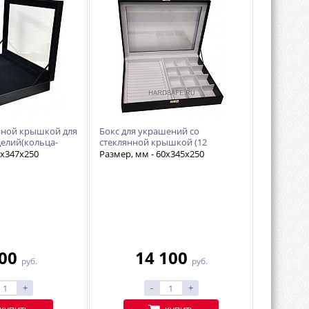
янной крышкой для
Бокс для украшений со
елий(кольца-
стеклянной крышкой (12
отсеков)
7х347х250
Размер, мм - 60х345х250
000
14 100
руб.
руб.
+
-
+