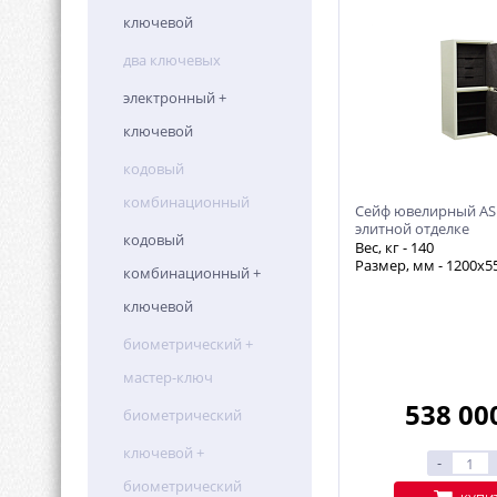
ключевой
два ключевых
электронный +
ключевой
кодовый
комбинационный
Сейф ювелирный ASM
элитной отделке
кодовый
Вес, кг -
140
Размер, мм - 1200х5
комбинационный +
ключевой
биометрический +
мастер-ключ
538 00
биометрический
ключевой +
-
биометрический