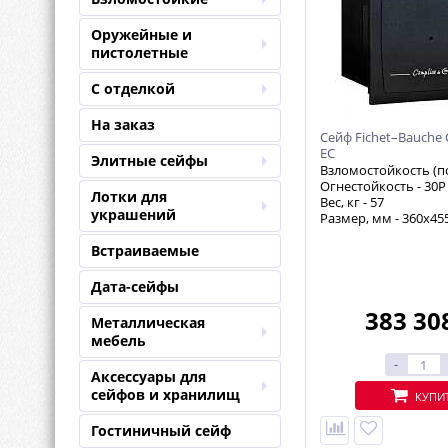
Оружейные и
пистолетные
С отделкой
На заказ
Сейф Fichet–Bauche 
EC
Элитные сейфы
Взломостойкость (п
Огнестойкость -
30P
Лотки для
Вес, кг -
57
украшений
Размер, мм - 360х45
Встраиваемые
Дата-сейфы
383 30
Металлическая
мебель
-
Аксессуары для
сейфов и хранилищ
КУПИ
Гостиничный сейф