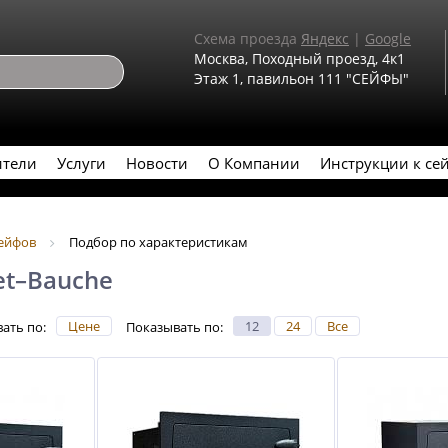
Схема проезда
Яндекс
|
Google
Москва, Походный проезд, 4к1
Этаж 1, павильон 111 "СЕЙФЫ"
ители
Услуги
Новости
О Компании
Инструкции к се
сейфов
Подбор по характеристикам
et–Bauche
Цене
12
24
Все
ать по
:
Показывать по
: