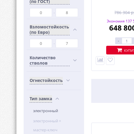
(по ГОСТ)
786 304 р
Экономия 137 5
648 80
Взломостойкость
(по Евро)
-
КУПИ
Количество
стволов
Огнестойкость
Тип замка
электронный
электронный +
мастер-ключ