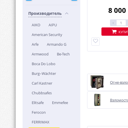
8 000
Производитель
-
AIKO
AIPU
КУПИ
American Security
Arfe
Armando G
Armwood
Be-Tech
Boca Do Lobo
Burg–Wächter
Огне-взл
Carl Kastner
Chubbsafes
Взломост
Elitsafe
Emmefee
Ferocon
FERRIMAX