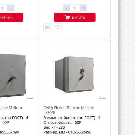
+
-
+
КУПИТЬ
КУПИТЬ
uche Millium
Сейф Fichet–Bauche Millium
II/80/E
ь (по ГОСТ) -
4
Взломостойкость (по ГОСТ) -
4
 -
60P
Огнестойкость -
60P
Вес, кг -
280
18х555х490
Размер, мм - 618х555х490