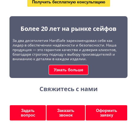
Получить бесплатную консультацию
Более 20 лет на рынке сейфов
За два десятилетия HardSafe зарекомендовал себя как
лидер в обеспечении надёжности и безопасности. Наша
продукция — это гарантия качества и доверия клиентов,
благодаря строгому подходу к выбору производителей и
вниманию к деталям в каждом изделии.
Узнать больше
Свяжитесь с нами
Задать
Заказать
Оформить
вопрос
звонок
заявку