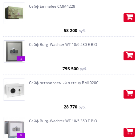
оружие и ювелирные изделия.
структуры дерева, по желанию
Сейф Emmefee CMM4228
заказчика.
Учтем любые пожелания и по
максимуму воплотим их в
реальность.
58 200
руб.
Ложементы для оружия, при
необходимости с подставкой под
Сейф Burg–Wachter WT 10/6 580 E BIO
приклад, изготавливаются из
дерева.
%
Встраиваем Swiss кубик-
793 500
руб.
автоподзавод под часы, с
возможностью установки тайника,
по желанию, любая конфигурация.
Сейф встраиваемый в стену BMI 020С
Изготавливаем карманы (под
пистолет или бумаги) на
внутренней части двери.
28 770
руб.
Сейф Burg–Wachter WT 10/5 350 E BIO
%