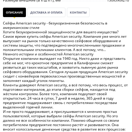
Размеры внешние (В х Ш х Г), мм
130х390х210
ОПИСАНИЕ
ДОСТАВКА И ОПЛАТА
КОНТАКТЫ
Сейфы American security - безукоризненная безопасность в
американском стиле
Хотите безукоризненной защищённости для вашего имущества?
Самое время купить сейфы American security. Компания уже много лет
выпускает на рынок только качественно сейфовое оборудование и
системы защиты, что подтверждено многочисленными продажами и
положительными откликами клиентов. А всё потому, что…
Немного истории и особенностей American security
Открытие компании выпадает на 1940 год. Никто даже и представить
себе не мог, что крохотное предприятие в Калифорнии сможет
резвиться до таких масштабов, и захватить львиную долю рынка
сейфового оборудования. Сегодня лучшая продукция American security
сходит с конвейеров первоклассных производственных мощностей и
заполняет каждый уголок планеты.
Клиенты доверяют American security, а всё потому, что весь процесс, от
подготовки материалов, до этапа сборки сейфов, находится под
жёстким контролем. Более того, компания подкупает своей
открытостью. 24 часа в сутки, 7 дней в неделю, 365 дней в году
предприятие поддерживает связь с потребителями посредствам
выделенной горячей линии.
И не просто поддерживает, а прислушивается к мнению простых
пользователей, которые выбрали сейфы American security. Но это
далеко не все особенности компании. Помимо общения со своим
потребителем предприятие постоянно растёт и развивается. Она
вносит колоссальные денежные средства в развитие всех процессов: