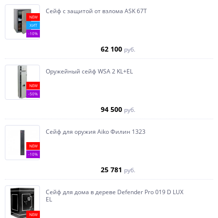
Сейф с защитой от взлома ASK 67T
NEW
ХИТ
-10%
62 100
руб.
Оружейный сейф WSA 2 KL+EL
NEW
-50%
94 500
руб.
Сейф для оружия Aiko Филин 1323
NEW
-10%
25 781
руб.
Сейф для дома в дереве Defender Pro 019 D LUX
EL
NEW