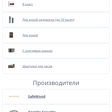
8 класс
Для ружей недорогие (до 10 тысяч)
Для ружей
С ключевым замком
Шкатулки для часов
Производители
SafeWood
Granite Security