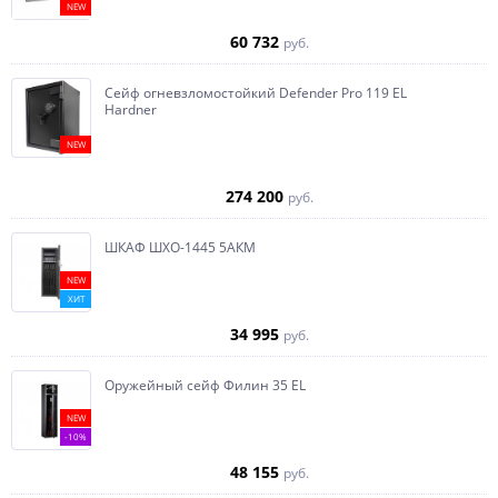
NEW
60 732
руб.
Сейф огневзломостойкий Defender Pro 119 EL
Hardner
NEW
274 200
руб.
ШКАФ ШХО-1445 5АКМ
NEW
ХИТ
34 995
руб.
Оружейный сейф Филин 35 EL
NEW
-10%
48 155
руб.