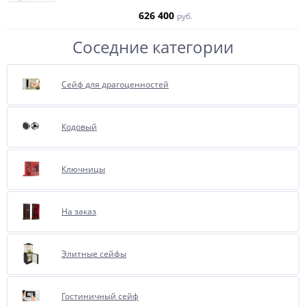
626 400
руб.
Соседние категории
Сейф для драгоценностей
Кодовый
Отделка бархатом или
флокирование, очень
полюбившиеся, нашими
Ключницы
покупателями за многие года,
опция.
На заказ
Представляет собой внутреннюю
отделку сейфа бархатом.
При соприкосновении бархат
Элитные сейфы
имеет приятные тактильные
ощущения, сохраняет от
повреждения имущество.
Гостиничный сейф