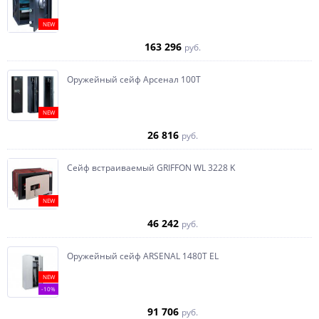
NEW
163 296
руб.
Оружейный сейф Арсенал 100Т
NEW
26 816
руб.
Сейф встраиваемый GRIFFON WL 3228 K
NEW
46 242
руб.
Оружейный сейф ARSENAL 1480Т EL
NEW
-10%
91 706
руб.