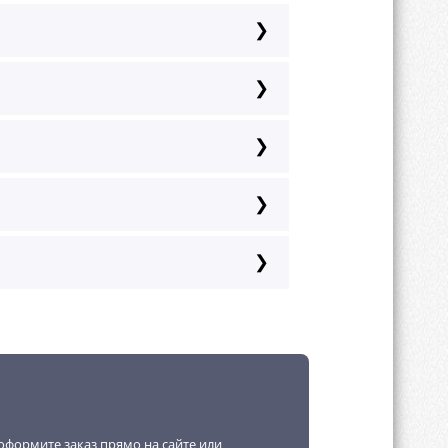
и по RAL-каталогу.
а, хром, золото, перламутр,
оформите заказ прямо на сайте или