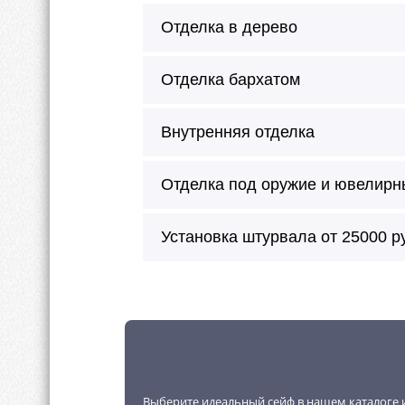
Отделка в дерево
Отделка бархатом
Внутренняя отделка
Отделка под оружие и ювелирн
Сейф окрашивается в любой цве
Установка штурвала от 25000 р
Можно произвести внешнее окраш
молотковая эмаль.
Внутреннее покрытие будет без 
Внутренняя отделка возможна в 
Выберите идеальный сейф в нашем каталоге и