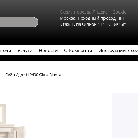
Схема проезда
Яндекс
|
Google
Москва, Походный проезд, 4к1
Этаж 1, павильон 111 "СЕЙФЫ"
ители
Услуги
Новости
О Компании
Инструкции к се
Сейф Agresti 9490 Gioia Bianca