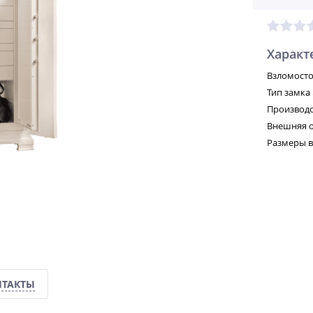
Характ
Взломосто
Тип замка
Производс
Внешняя о
Размеры в
НТАКТЫ