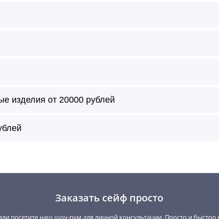
ые изделия от 20000 рублей
т с внешней и/или внутренней стороны по цвету образца ил
ублей
ивание в лак, глубокий лак, металлик, матовый, без глянц
глянца, матовое.
Заказать сейф просто
ткань, кожу, RAL, алькантру, замшу, дерево.
ли посетите наш шоу-рум для личной консультации. Просто и быстро 