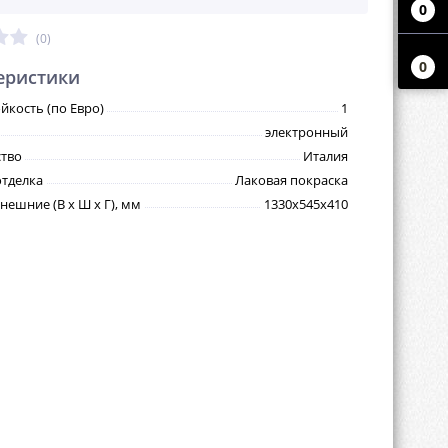
0
(0)
0
еристики
йкость (по Евро)
1
электронный
тво
Италия
тделка
Лаковая покраска
нешние (В х Ш х Г), мм
1330х545х410